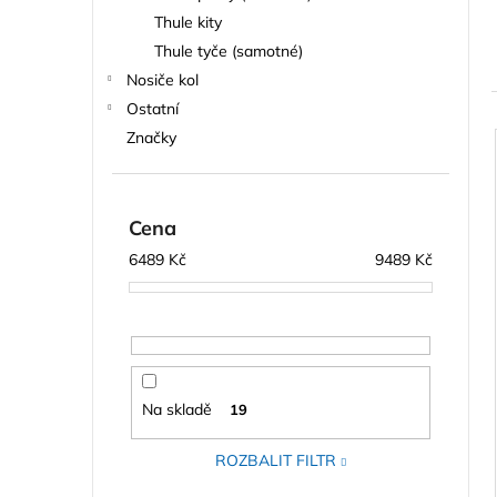
n
STŘEŠNÍ BOX NEUMANN ADVENTURE
Thule kity
225 - ANTRACIT
e
Thule tyče (samotné)
6 189 Kč
l
Nosiče kol
Ostatní
Značky
í
i
Cena
6489
Kč
9489
Kč
Na skladě
19
ROZBALIT FILTR