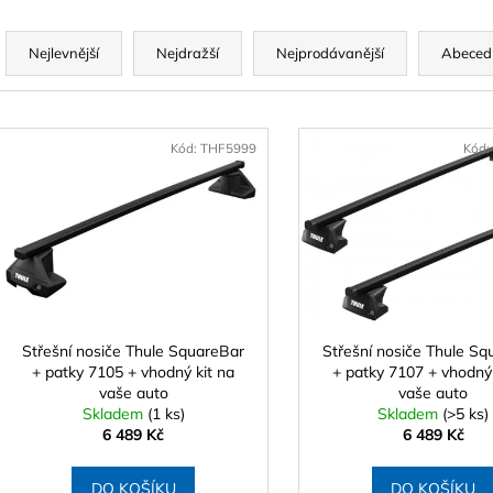
STŘEŠNÍ NOSIČE ATERA SIGNO RTD
STŘEŠNÍ BOX H
Ř
PRO AUTA S INTEGROVANÝMI
ANTRACIT
PODÉLNÍKY 122 CM
a
14 990 Kč
Nejlevnější
Nejdražší
Nejprodávanější
Abeced
4 290 Kč
z
e
V
n
ý
Kód:
THF5999
Kód:
p
p
r
s
o
p
d
r
u
o
k
d
Střešní nosiče Thule SquareBar
Střešní nosiče Thule Sq
t
+ patky 7105 + vhodný kit na
+ patky 7107 + vhodný 
u
vaše auto
vaše auto
ů
k
Skladem
(1 ks)
Skladem
(>5 ks)
t
6 489 Kč
6 489 Kč
ů
DO KOŠÍKU
DO KOŠÍKU