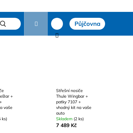
Přihlášení
Půjčovna
čky
Hledat
Nákupní
košík
iče
Střešní nosiče
reBar +
Thule Wingbar +
+
patky 7107 +
na vaše
vhodný kit na vaše
auto
Následující
 ks)
Skladem
(2 ks)
7 489 Kč