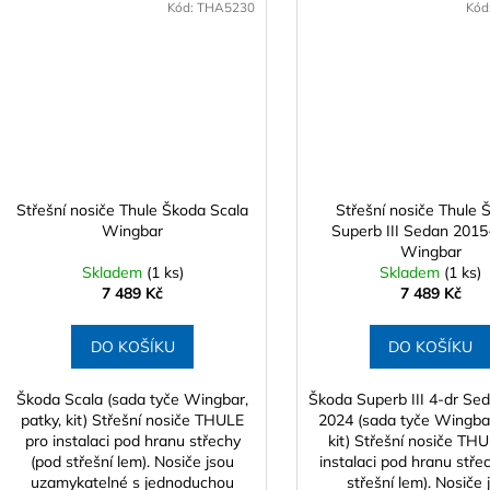
Kód:
THA5230
Kód
Střešní nosiče Thule Škoda Scala
Střešní nosiče Thule 
Wingbar
Superb III Sedan 201
Wingbar
Skladem
(1 ks)
Skladem
(1 ks)
7 489 Kč
7 489 Kč
DO KOŠÍKU
DO KOŠÍKU
Škoda Scala (sada tyče Wingbar,
Škoda Superb III 4-dr Se
patky, kit) Střešní nosiče THULE
2024 (sada tyče Wingbar
pro instalaci pod hranu střechy
kit) Střešní nosiče TH
(pod střešní lem). Nosiče jsou
instalaci pod hranu stře
uzamykatelné s jednoduchou
střešní lem). Nosiče 