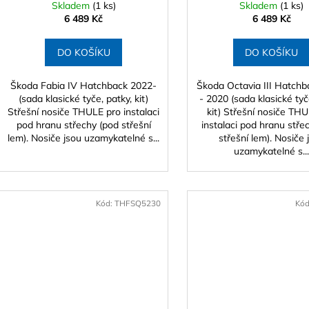
Skladem
(1 ks)
Skladem
(1 ks)
6 489 Kč
6 489 Kč
DO KOŠÍKU
DO KOŠÍKU
Škoda Fabia IV Hatchback 2022-
Škoda Octavia III Hatch
(sada klasické tyče, patky, kit)
- 2020 (sada klasické tyč
Střešní nosiče THULE pro instalaci
kit) Střešní nosiče TH
pod hranu střechy (pod střešní
instalaci pod hranu stře
lem). Nosiče jsou uzamykatelné s...
střešní lem). Nosiče 
uzamykatelné s..
Kód:
THFSQ5230
Kó