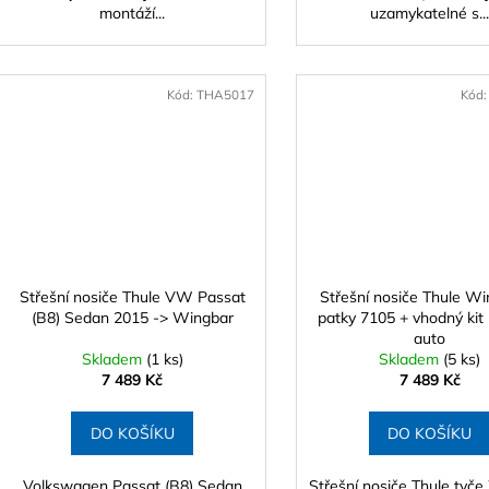
montáží...
uzamykatelné s..
Kód:
THA5017
Kód
Střešní nosiče Thule VW Passat
Střešní nosiče Thule Wi
(B8) Sedan 2015 -> Wingbar
patky 7105 + vhodný kit
auto
Skladem
(1 ks)
Skladem
(5 ks)
7 489 Kč
7 489 Kč
DO KOŠÍKU
DO KOŠÍKU
Volkswagen Passat (B8) Sedan
Střešní nosiče Thule tyč