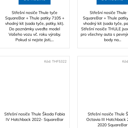
Střešní nosiče Thule tyče
Střešní nosiče Thule
SquareBar + Thule patky 7105 +
SquareBar + Thule patk
vhodný kit (sada tyče, patky, kit).
vhodný kit (sada tyče, pat
Do poznámky uveďte model
Střešní nosiče THULE js
Vašeho vozu vč. roku výroby.
pro všechny auta s pevným
Pokud si nejste jisti,...
body na...
Kód:
THF5322
Kó
Střešní nosiče Thule Škoda Fabia
Střešní nosiče Thule 
IV Hatchback 2022- SquareBar
Octavia III Hatchback 
2020 SquareBar