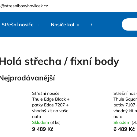
o@stresniboxyhavlicek.cz
Střešní nosiče
Nosiče kol
Ostatní
Zna
Co potřebujete najít?
HLEDAT
Holá střecha / fixní body
Nejprodávanější
Doporučujeme
Střešní nosiče
Střešní nos
Thule Edge Black +
Thule Squa
patky Edge 7207 +
patky 7107 
vhodný kit na vaše
vhodný kit 
auto
auto
Skladem
(3 ks)
Skladem
(>5
9 489 Kč
6 489 Kč