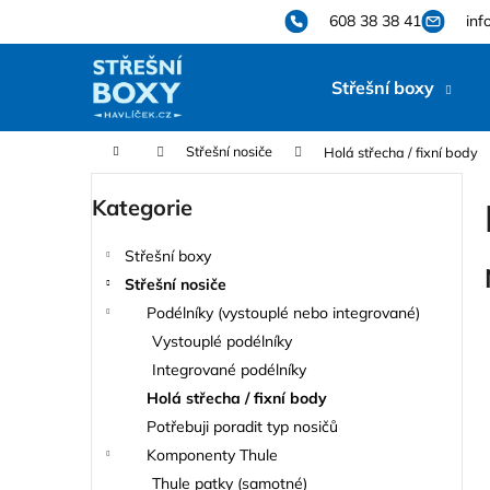
K
Přejít
608 38 38 41
inf
na
o
obsah
Zpět
Zpět
š
Střešní boxy
do
do
í
k
obchodu
obchodu
Domů
Střešní nosiče
Holá střecha / fixní body
P
Kategorie
Přeskočit
o
kategorie
s
Střešní boxy
t
Střešní nosiče
r
Podélníky (vystouplé nebo integrované)
a
Vystouplé podélníky
n
Integrované podélníky
n
Holá střecha / fixní body
í
Potřebuji poradit typ nosičů
p
Komponenty Thule
a
Thule patky (samotné)