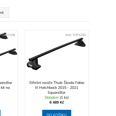
APRO TRAXER 8.6
ně
THFE7108
Kód:
THF5250
uareBar
Střešní nosiče Thule Škoda Fabia
kit na
III Hatchback 2015 - 2021
SquareBar
Skladem
(1 ks)
6 489 Kč
DO KOŠÍKU