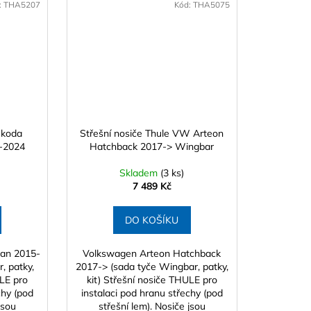
:
THA5207
Kód:
THA5075
Škoda
Střešní nosiče Thule VW Arteon
5-2024
Hatchback 2017-> Wingbar
Skladem
(3 ks)
7 489 Kč
DO KOŠÍKU
dan 2015-
Volkswagen Arteon Hatchback
, patky,
2017-> (sada tyče Wingbar, patky,
ULE pro
kit) Střešní nosiče THULE pro
chy (pod
instalaci pod hranu střechy (pod
jsou
střešní lem). Nosiče jsou