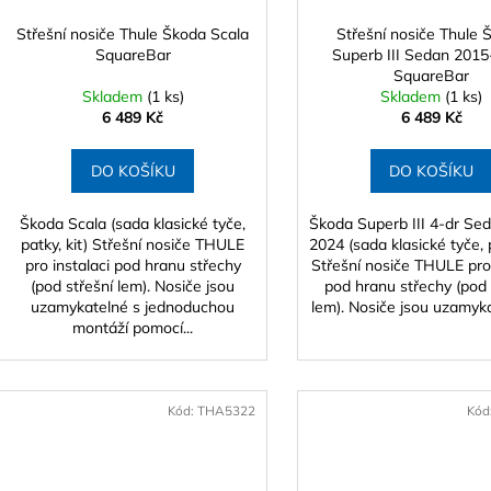
Střešní nosiče Thule Škoda Scala
Střešní nosiče Thule 
SquareBar
Superb III Sedan 201
SquareBar
Skladem
(1 ks)
Skladem
(1 ks)
6 489 Kč
6 489 Kč
DO KOŠÍKU
DO KOŠÍKU
Škoda Scala (sada klasické tyče,
Škoda Superb III 4-dr Se
patky, kit) Střešní nosiče THULE
2024 (sada klasické tyče, p
pro instalaci pod hranu střechy
Střešní nosiče THULE pro 
(pod střešní lem). Nosiče jsou
pod hranu střechy (pod 
uzamykatelné s jednoduchou
lem). Nosiče jsou uzamykat
montáží pomocí...
Kód:
THA5322
Kód