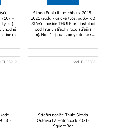
 tyče
Škoda Fabia III hatchback 2015-
y 7107 +
2021 (sada klasické tyče, patky, kit)
ky, kit).
Střešní nosiče THULE pro instalaci
ou vhodné
pod hranu střechy (pod střešní
i fixními
lem). Nosiče jsou uzamykatelné s...
d:
THF5010
Kód:
THF5283
Škoda
Střešní nosiče Thule Škoda
2013 -
Octavia IV Hatchback 2021-
SquareBar