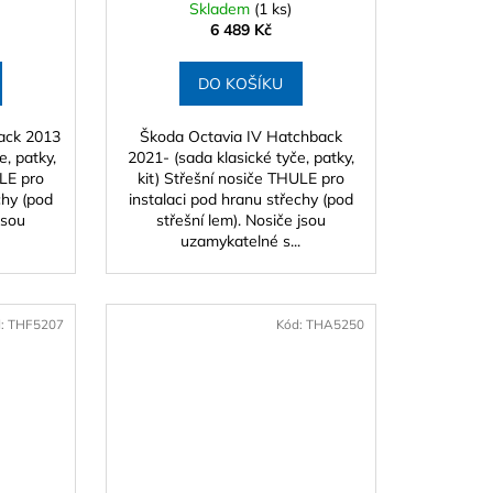
Skladem
(1 ks)
6 489 Kč
DO KOŠÍKU
back 2013
Škoda Octavia IV Hatchback
e, patky,
2021- (sada klasické tyče, patky,
ULE pro
kit) Střešní nosiče THULE pro
chy (pod
instalaci pod hranu střechy (pod
jsou
střešní lem). Nosiče jsou
.
uzamykatelné s...
d:
THF5207
Kód:
THA5250