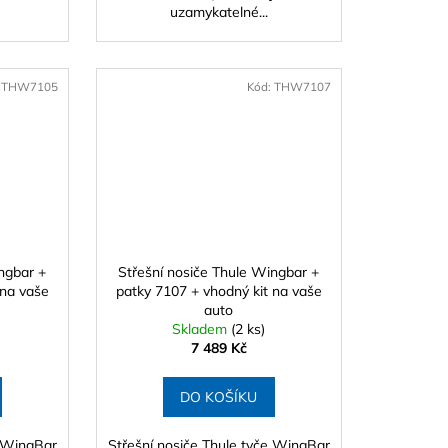
.
uzamykatelné...
:
THW7105
Kód:
THW7107
ngbar +
Střešní nosiče Thule Wingbar +
 na vaše
patky 7107 + vhodný kit na vaše
auto
Skladem
(2 ks)
7 489 Kč
DO KOŠÍKU
e WingBar
Střešní nosiče Thule tyče WingBar