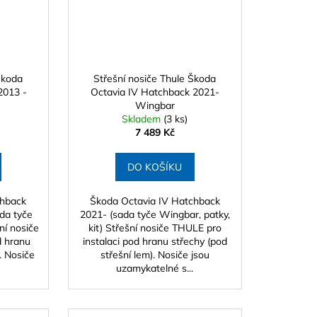
Škoda
Střešní nosiče Thule Škoda
2013 -
Octavia IV Hatchback 2021-
Wingbar
Skladem
(3 ks)
7 489 Kč
DO KOŠÍKU
chback
Škoda Octavia IV Hatchback
ada tyče
2021- (sada tyče Wingbar, patky,
ní nosiče
kit) Střešní nosiče THULE pro
d hranu
instalaci pod hranu střechy (pod
. Nosiče
střešní lem). Nosiče jsou
uzamykatelné s...