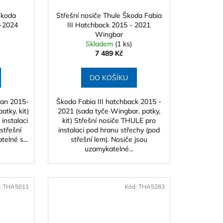
Škoda
Střešní nosiče Thule Škoda Fabia
5-2024
III Hatchback 2015 - 2021
Wingbar
Skladem
(1 ks)
7 489 Kč
DO KOŠÍKU
dan 2015-
Škoda Fabia III hatchback 2015 -
atky, kit)
2021 (sada tyče Wingbar, patky,
instalaci
kit) Střešní nosiče THULE pro
střešní
instalaci pod hranu střechy (pod
elné s...
střešní lem). Nosiče jsou
uzamykatelné...
:
THA5011
Kód:
THA5283