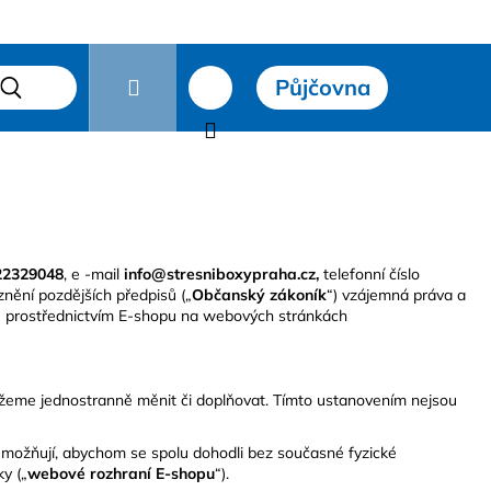
Přihlášení
Půjčovna
čky
Hledat
Nákupní
košík
22329048
,
e -mail
info@stresniboxypraha.cz,
telefonní číslo
znění pozdějších předpisů („
Občanský zákoník
“) vzájemná práva a
é prostřednictvím E-shopu na webových stránkách
žeme jednostranně měnit či doplňovat. Tímto ustanovením nejsou
Následující
é umožňují, abychom se spolu dohodli bez současné fyzické
y („
webové rozhraní E-shopu
“).