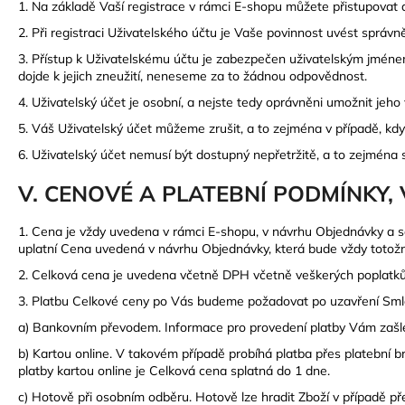
1. Na základě Vaší registrace v rámci E-shopu můžete přistupovat 
2. Při registraci Uživatelského účtu je Vaše povinnost uvést správ
3. Přístup k Uživatelskému účtu je zabezpečen uživatelským jménem
dojde k jejich zneužití, neneseme za to žádnou odpovědnost.
4. Uživatelský účet je osobní, a nejste tedy oprávněni umožnit jeho
5. Váš Uživatelský účet můžeme zrušit, a to zejména v případě, když
6. Uživatelský účet nemusí být dostupný nepřetržitě, a to zejmé
V. CENOVÉ A PLATEBNÍ PODMÍNKY
1. Cena je vždy uvedena v rámci E-shopu, v návrhu Objednávky a
uplatní Cena uvedená v návrhu Objednávky, která bude vždy totož
2. Celková cena je uvedena včetně DPH včetně veškerých poplat
3. Platbu Celkové ceny po Vás budeme požadovat po uzavření Sml
a) Bankovním převodem. Informace pro provedení platby Vám zašle
b) Kartou online. V takovém případě probíhá platba přes platební 
platby kartou online je Celková cena splatná do 1 dne.
c) Hotově při osobním odběru. Hotově lze hradit Zboží v případě př