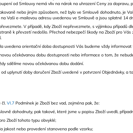
upení od Smlouvy nemá vliv na nárok na uhrazení Ceny za dopravu, p
opakovaně nebo jiným způsobem, než bylo ve Smlouvě dohodnuto, je Va
 na Vaši e-mailovou adresu uvedenou ve Smlouvě a jsou splatné 14 dn
řevezmete. V případě, kdy Zboží nepřevezmete, s výjimkou případů dle
ší straně k převzetí nedošlo. Přechod nebezpečí škody na Zboží pro V
.
yla uvedena orientační doba dostupnosti Vás budeme vždy informovat 
 novou očekávanou dobu dostupnosti nebo informace o tom, že nebud
vždy sdělíme novou očekávanou dobu dodání.
d uplynutí doby doručení Zboží uvedené v potvrzení Objednávky, a to
 čl.
VI.
7
Podmínek je Zboží bez vad, zejména pak, že:
ýslovně dohodnuty, pak takové, které jsme u popisu Zboží uvedli, přípa
 pro Zboží tohoto typu obvyklé;
la jakost nebo provedení stanovena podle vzorku;