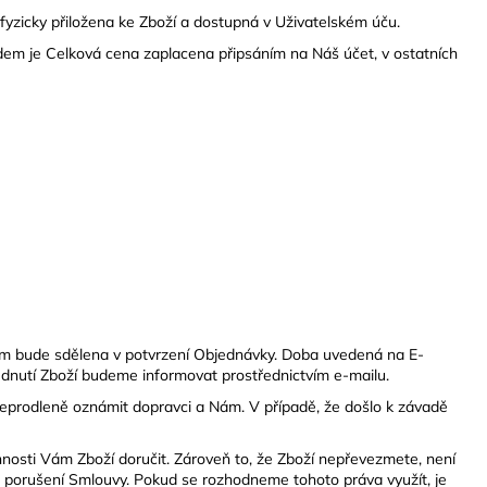
yzicky přiložena ke Zboží a dostupná v Uživatelském úču.
dem je Celková cena zaplacena připsáním na Náš účet, v ostatních
Vám bude sdělena v potvrzení Objednávky. Doba uvedená na E-
dnutí Zboží budeme informovat prostřednictvím e-mailu.
neprodleně oznámit dopravci a Nám. V případě, že došlo k závadě
osti Vám Zboží doručit. Zároveň to, že Zboží nepřevezmete, není
porušení Smlouvy. Pokud se rozhodneme tohoto práva využít, je