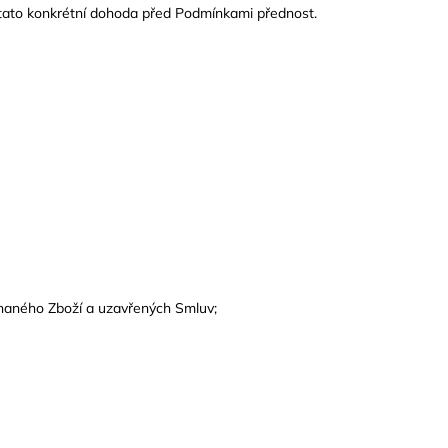
OS NA TAŽNÉ L VČ.
 tato konkrétní dohoda před Podmínkami přednost.
dnaného Zboží a uzavřených Smluv;