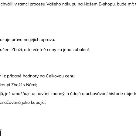
STŘEŠNÍ BOX HAPRO TRAXER 8.6
BOX THULE ARC
schválili v rámci procesu Vašeho nákupu na Našem E-shopu, bude mít
ANTRACIT
PLATFORMY
14 990 Kč
33 389 Kč
zuje právo na jejich opravu.
učení Zboží, a to včetně ceny za jeho zabalení;
i z přidané hodnoty na Celkovou cenu;
koupi Zboží s Námi;
jů, jež umožňuje uchování zadaných údajů a uchovávání historie obje
značovaná jako kupující;
Í