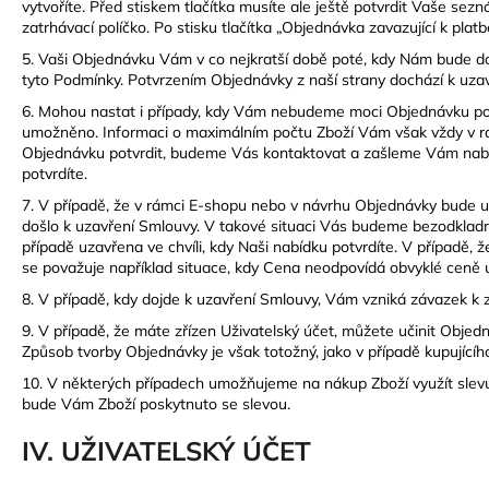
vytvoříte. Před stiskem tlačítka musíte ale ještě potvrdit Vaše s
zatrhávací políčko. Po stisku tlačítka „Objednávka zavazující k p
5. Vaši Objednávku Vám v co nejkratší době poté, kdy Nám bude d
tyto Podmínky. Potvrzením Objednávky z naší strany dochází k uza
6. Mohou nastat i případy, kdy Vám nebudeme moci Objednávku potvr
umožněno. Informaci o maximálním počtu Zboží Vám však vždy v rá
Objednávku potvrdit, budeme Vás kontaktovat a zašleme Vám nabíd
potvrdíte.
7. V případě, že v rámci E-shopu nebo v návrhu Objednávky bude u
došlo k uzavření Smlouvy. V takové situaci Vás budeme bezodkla
případě uzavřena ve chvíli, kdy Naši nabídku potvrdíte. V případě,
se považuje například situace, kdy Cena neodpovídá obvyklé ceně u 
8. V případě, kdy dojde k uzavření Smlouvy, Vám vzniká závazek k 
9. V případě, že máte zřízen Uživatelský účet, můžete učinit Objed
Způsob tvorby Objednávky je však totožný, jako v případě kupujícíh
10. V některých případech umožňujeme na nákup Zboží využít slevu. 
bude Vám Zboží poskytnuto se slevou.
IV. UŽIVATELSKÝ ÚČET