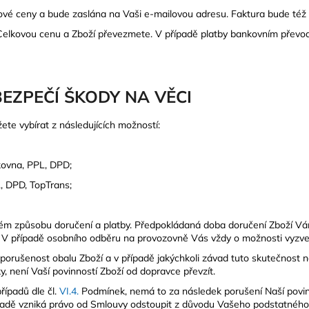
vé ceny a bude zaslána na Vaši e-mailovou adresu. Faktura bude též f
e Celkovou cenu a Zboží převezmete. V případě platby bankovním převo
BEZPEČÍ ŠKODY NA VĚCI
te vybírat z následujících možností:
kovna, PPL, DPD;
L, DPD, TopTrans;
leném způsobu doručení a platby. Předpokládaná doba doručení Zboží 
í. V případě osobního odběru na provozovně Vás vždy o možnosti vyzve
eporušenost obalu Zboží a v případě jakýchkoli závad tuto skutečnost 
, není Vaší povinností Zboží od dopravce převzít.
případů dle čl.
VI.
4.
Podmínek, nemá to za následek porušení Naší povinn
adě vzniká právo od Smlouvy odstoupit z důvodu Vašeho podstatného 