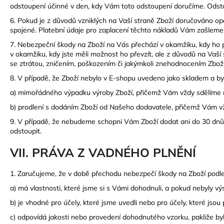
odstoupení účinné v den, kdy Vám toto odstoupení doručíme. Odsto
6. Pokud je z důvodů vzniklých na Vaší straně Zboží doručováno 
spojené. Platební údaje pro zaplacení těchto nákladů Vám zašleme
7.
Nebezpeční škody na Zboží na Vás přechází v okamžiku, kdy ho p
v okamžiku, kdy jste měli možnost ho převzít, ale z důvodů na Va
se ztrátou, zničením, poškozením či jakýmkoli znehodnocením Zboží
8. V případě, že Zboží nebylo v E-shopu uvedeno jako skladem a b
a) mimořádného výpadku výroby Zboží, přičemž Vám vždy sdělíme
b) prodlení s dodáním Zboží od Našeho dodavatele, přičemž Vám 
9.
V případě, že nebudeme schopni Vám Zboží dodat ani do 30 dnů o
odstoupit.
VII. PRÁVA Z VADNÉHO PLNĚNÍ
1.
Zaručujeme, že v době přechodu nebezpečí škody na Zboží podle
a) má vlastnosti, které jsme si s Vámi dohodnuli, a pokud nebyly v
b) je vhodné pro účely, které jsme uvedli nebo pro účely, které jsou
c) odpovídá jakosti nebo provedení dohodnutého vzorku, pakliže by