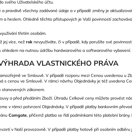
do svého Uživatelského účtu.
ně a pravdivě všechny zadávané údaje a v případě změny je aktualizovat
 a heslem. Ohledně těchto přístupových je Vaší povinností zachovávat
 využívání třetím osobám.
 jej více, než
rok
nevyužíváte, či v případě, kdy porušíte své povinnost
na s ohledem na nutnou údržbu hardwarového a softwarového vybavení.
, VÝHRADA VLASTNICKÉHO PRÁVA
 samozřejmě ve Smlouvě. V případě rozporu mezi Cenou uvedenou u Z
ná s cenou ve Smlouvě. V rámci návrhu Objednávky je též uvedena Ce
ků stanovených zákonem.
ouvy a před předáním Zboží. Úhradu Celkové ceny můžete provést
nás
me v rámci potvrzení Objednávky. V případě platby bankovním převod
bránu
Comgate
, přičemž platba se řídí podmínkami této platební brány
evzetí v Naší provozovně. V případě platby hotově při osobním odběru j