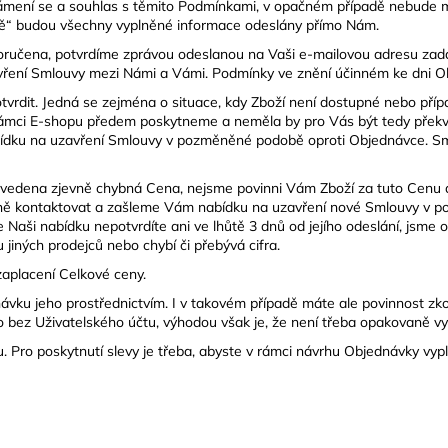
eznámení se a souhlas s těmito Podmínkami, v opačném případě nebude m
latbě“ budou všechny vyplněné informace odeslány přímo Nám.
oručena, potvrdíme zprávou odeslanou na Vaši e-mailovou adresu zad
vření Smlouvy mezi Námi a Vámi. Podmínky ve znění účinném ke dni Ob
dit. Jedná se zejména o situace, kdy Zboží není dostupné nebo případy
mci E-shopu předem poskytneme a neměla by pro Vás být tedy překvap
ku na uzavření Smlouvy v pozměněné podobě oproti Objednávce. Smlo
vedena zjevně chybná Cena, nejsme povinni Vám Zboží za tuto Cenu dod
dně kontaktovat a zašleme Vám nabídku na uzavření nové Smlouvy v 
 že Naši nabídku nepotvrdíte ani ve lhůtě 3 dnů od jejího odeslání, js
jiných prodejců nebo chybí či přebývá cifra.
zaplacení Celkové ceny.
návku jeho prostřednictvím. I v takovém případě máte ale povinnost zk
o bez Uživatelského účtu, výhodou však je, že není třeba opakovaně vyp
Pro poskytnutí slevy je třeba, abyste v rámci návrhu Objednávky vypln