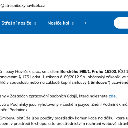
o@stresniboxyhavlicek.cz
Střešní nosiče
Nosiče kol
Ostatní
Zna
Co potřebujete najít?
HLEDAT
šní boxy Havlíček s.r.o., se sídlem
Borského 989/1, Praha 15200
, IČO
stanovením § 1751 odst. 1 zákona č. 89/2012 Sb., občanský zákoník, ve 
Doporučujeme
niklá v souvislosti nebo na základě kupní smlouvy („
Smlouva
“) uzavřen
eny v Zásadách zpracování osobních údajů, která naleznete
zde
.
ouva a Podmínky jsou vyhotoveny v českém jazyce. Znění Podmínek mů
 znění Podmínek.
ši Smlouvu platí, že jsou použity prostředky komunikace na dálku, kter
bem v prostředí E-shopu, a to prostřednictvím rozhraní webové stránk