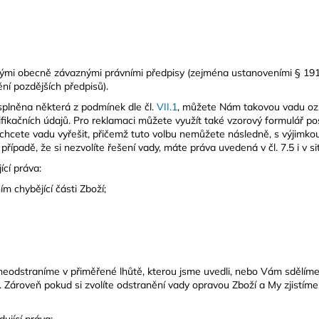
lušnými obecně závaznými právními předpisy (zejména ustanoveními § 
ní pozdějších předpisů).
splněna některá z podmínek dle čl.
VII.1
, můžete Nám takovou vadu ozn
ikačních údajů. Pro reklamaci můžete využít také vzorový formulář pos
ak chcete vadu vyřešit, přičemž tuto volbu nemůžete následně, s výjimk
ípadě, že si nezvolíte řešení vady, máte práva uvedená v čl. 7.5 i v 
cí práva:
 chybějící části Zboží;
to neodstraníme v přiměřené lhůtě, kterou jsme uvedli, nebo Vám sděl
. Zároveň pokud si zvolíte odstranění vady opravou Zboží a My zjistíme