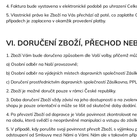
4. Faktura bude vystavena v elektronické podobě po uhrazení Celko
5. Vlastnické právo ke Zboží na Vás přechází až poté, co zaplatít
případech je zaplacena v okamžik provedení platby.
VI. DORUČENÍ ZBOŽÍ, PŘECHOD NE
1. Zboží Vám bude doručeno způsobem dle Vaší volby, přičemž může
a) Osobní odběr na Naší provozovně;
b) Osobní odběr na výdejních místech dopravních společností Zásil
c) Doručení prostřednictvím dopravních společností Zásilkovna, PP
2. Zboží je možné doručit pouze v rámci České republiky.
3. Doba doručení Zboží vždy závisí na jeho dostupnosti a na zvo
shopu je pouze orientační a může se lišit od skutečné doby dodán
4.
Po převzetí Zboží od dopravce je Vaše povinnost zkontrolovat n
na obalu, která svědčí o neoprávněné manipulaci a vstupu do zásilky
5. V případě, kdy porušíte svoji povinnost převzít Zboží, s výjimkou 
odstoupení od Smlouvy mezi Námi a Vámi. Nám ale v takovém příp