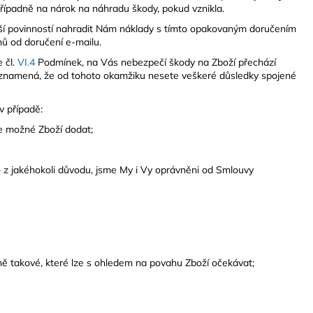
řípadně na nárok na náhradu škody, pokud vznikla.
ší povinností nahradit Nám náklady s tímto opakovaným doručením
ů od doručení e-mailu.
 čl.
VI.
4
Podmínek, na Vás nebezpečí škody na Zboží přechází
ás znamená, že od tohoto okamžiku nesete veškeré důsledky spojené
v případě:
e možné Zboží dodat;
 z jakéhokoli důvodu, jsme My i Vy oprávněni od Smlouvy
dně takové, které lze s ohledem na povahu Zboží očekávat;