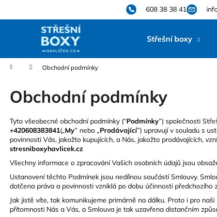
K
Přejít
608 38 38 41
inf
na
o
obsah
Zpět
Zpět
š
Střešní boxy
do
do
í
k
obchodu
obchodu
Domů
Obchodní podmínky
Obchodní podmínky
Tyto všeobecné obchodní podmínky (“
Podmínky
”) společnosti Stře
+420608383841
(„
My
” nebo „
Prodávající
”) upravují v souladu s u
povinnosti Vás, jakožto kupujících, a Nás, jakožto prodávajících, vz
stresniboxyhavlicek.cz
Všechny informace o zpracování Vašich osobních údajů jsou obsaž
Ustanovení těchto Podmínek jsou nedílnou součástí Smlouvy. Sml
dotčena práva a povinnosti vzniklá po dobu účinnosti předchozího
Jak jistě víte, tak komunikujeme primárně na dálku. Proto i pro na
přítomnosti Nás a Vás, a Smlouva je tak uzavřena distančním způso