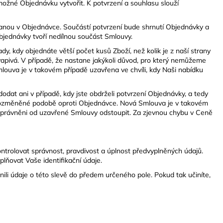
ožné Objednávku vytvořit. K potvrzení a souhlasu slouží
anou v Objednávce. Součástí potvrzení bude shrnutí Objednávky a
jednávky tvoří nedílnou součást Smlouvy.
, kdy objednáte větší počet kusů Zboží, než kolik je z naší strany
ivá. V případě, že nastane jakýkoli důvod, pro který nemůžeme
uva je v takovém případě uzavřena ve chvíli, kdy Naši nabídku
at ani v případě, kdy jste obdrželi potvrzení Objednávky, a tedy
pozměněné podobě oproti Objednávce. Nová Smlouva je v takovém
me oprávněni od uzavřené Smlouvy odstoupit. Za zjevnou chybu v Ceně
ontrolovat správnost, pravdivost a úplnost předvyplněných údajů.
lňovat Vaše identifikační údaje.
ili údaje o této slevě do předem určeného pole. Pokud tak učiníte,