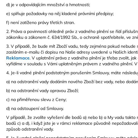
d) je v odpovídajícím množství a hmotnosti;
e) splňuje požadavky na něj kladené právními předpisy;
f) není zatíženo právy třetích stran.
2. Práva a povinnosti ohledně práv z vadného plnění se řídí přís
zákoníku a zákonem č. 634/1992 Sb., o ochraně spotřebitele, ve zně
3. V případě, že bude mít Zboží vadu, tedy zejména pokud nebude 
zasláním e-mailu či dopisu na Naše adresy uvedené u Našich identif
Reklamace
. V uplatnění práva z vadného plnění je třeba zvolit, j
vyřídíme v souladu s Vámi uplatněným právem z vadného plnění. V př
4. Je-li vadné plnění podstatným porušením Smlouvy, máte následují
a) na odstranění vady dodáním nového Zboží bez vady, nebo dodáním
b) na odstranění vady opravou Zboží;
c) na přiměřenou slevu z Ceny;
d) na odstoupení od Smlouvy.
V případě, že zvolíte vyřešení dle bodů a) nebo b) a My vadu tak
bodů c) a d), i když jste je v rámci reklamace původně nepožadovali
způsob odstranění vady.