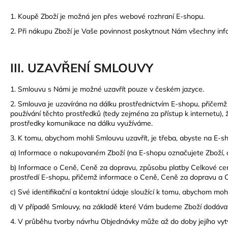
1. Koupě Zboží je možná jen přes webové rozhraní E-shopu.
2. Při nákupu Zboží je Vaše povinnost poskytnout Nám všechny info
III. UZAVŘENÍ SMLOUVY
1. Smlouvu s Námi je možné uzavřít pouze v českém jazyce.
2. Smlouva je uzavírána na dálku prostřednictvím E-shopu, přičemž n
používání těchto prostředků (tedy zejména za přístup k internetu
prostředky komunikace na dálku využíváme.
3. K tomu, abychom mohli Smlouvu uzavřít, je třeba, abyste na E-sh
a) Informace o nakupovaném Zboží (na E-shopu označujete Zboží, o 
b) Informace o Ceně, Ceně za dopravu, způsobu platby Celkové ce
prostředí E-shopu, přičemž informace o Ceně, Ceně za dopravu a 
c) Své identifikační a kontaktní údaje sloužící k tomu, abychom mohl
d) V případě Smlouvy, na základě které Vám budeme Zboží dodávat
4. V průběhu tvorby návrhu Objednávky může až do doby jejího vytvo