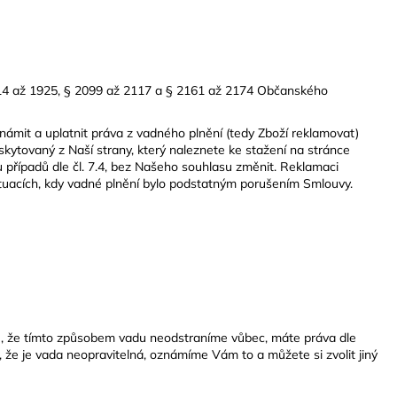
1914 až 1925, § 2099 až 2117 a § 2161 až 2174 Občanského
ámit a uplatnit práva z vadného plnění (tedy Zboží reklamovat)
kytovaný z Naší strany, který naleznete ke stažení na stránce
ou případů dle čl. 7.4, bez Našeho souhlasu změnit. Reklamaci
situacích, kdy vadné plnění bylo podstatným porušením Smlouvy.
íme, že tímto způsobem vadu neodstraníme vůbec, máte práva dle
, že je vada neopravitelná, oznámíme Vám to a můžete si zvolit jiný