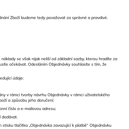
ednání Zboží budeme tedy považovat za správné a pravdivé.
áklady se však nijak neliší od základní sazby, kterou hradíte za
usíte očekávat. Odesláním Objednávky souhlasíte s tím, že
dující údaje:
ny v rámci tvorby návrhu Objednávky v rámci uživatelského
oží a způsobu jeho doručení;
onní číslo a e-mailovou adresu;
í dodávat.
 stisku tlačítka „Objednávka zavazující k platbě“ Objednávku