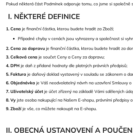
STŘEŠNÍ BOX NEUMANN ADVENTURE
Pokud některá část Podmínek odporuje tomu, co jsme si společně 
190 ANTRACIT ECONOMY
6 989 Kč
I. NĚKTERÉ DEFINICE
1. Cena
je finanční částka, kterou budete hradit za Zboží;
Případné chyby v cenách jsou vyhrazeny a společnost si vyhra
2. Cena za dopravu
je finanční částka, kterou budete hradit za dor
3. Celková cena
je součet Ceny a Ceny za dopravu;
4. DPH
je daň z přidané hodnoty dle platných právních předpisů;
5. Faktura
je daňový doklad vystavený v souladu se zákonem o dan
6. Objednávka
je Váš neodvolatelný návrh na uzavření Smlouvy o 
7. Uživatelský účet
je účet zřízený na základě Vámi sdělených úda
8. Vy
jste osoba nakupující na Našem E-shopu, právními předpisy o
9. Zboží
je vše, co můžete nakoupit na E-shopu.
II. OBECNÁ USTANOVENÍ A POUČEN