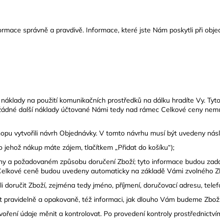
rmace správně a pravdivě. Informace, které jste Nám poskytli při obj
áklady na použití komunikačních prostředků na dálku hradíte Vy. Tyto n
), žádné další náklady účtované Námi tedy nad rámec Celkové ceny nem
opu vytvořili návrh Objednávky. V tomto návrhu musí být uvedeny násle
jehož nákup máte zájem, tlačítkem „Přidat do košíku“);
ny a požadovaném způsobu doručení Zboží; tyto informace budou zadá
Celkové ceně budou uvedeny automaticky na základě Vámi zvolného Zb
i doručit Zboží, zejména tedy jméno, příjmení, doručovací adresu, telef
 pravidelně a opakovaně, též informaci, jak dlouho Vám budeme Zbož
ření údaje měnit a kontrolovat. Po provedení kontroly prostřednictvím