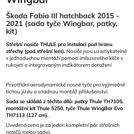
č
u
j
Škoda
Fabia III hatchback 2015 -
e
2021
(sada tyče Wingbar, patky,
m
kit)
e
Střešní nosiče THULE pro instalaci pod hranu
střechy (pod střešní lem).
Nosiče jsou uzamykatelné
AUTOBOX
THULE
s jednoduchou montáží pomocí imbusového klíče s
FORCE
rukojetí a integrovaným indikátorem dotažení
3
S
ČERNÝ
MATNÝ
Prvotřídní aerodynamické nosné tyče pro výjimečně
12
tichou jízdu a snadnou montáž příslušenství.
690
Kč
Sada se skládá z těchto dílů: patky Thule TH7105,
montážní kit Thule 5250, tyče Thule WingBar Evo
TH7113 (127 cm).
Uvedená cena je za jeden kompletní pár střešních
nosičů (celou sadu).