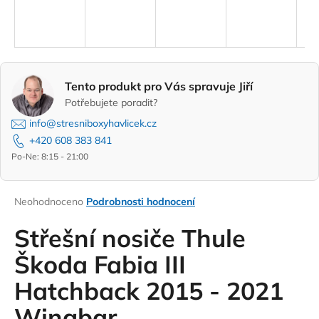
a
j
í
t
Tento produkt pro Vás spravuje Jiří
?
Potřebujete poradit?
info@stresniboxyhavlicek.cz
+420 608 383 841
Po-Ne: 8:15 - 21:00
HLEDAT
Průměrné
Neohodnoceno
Podrobnosti hodnocení
hodnocení
D
produktu
Střešní nosiče Thule
o
je
0,0
Škoda Fabia III
p
z
o
Hatchback 2015 - 2021
5
r
hvězdiček.
u
Wingbar