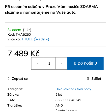
Při osobním odběru v Praze Vám nosiče ZDARMA
složíme a namontujeme na Vaše auto.
Skladem
(1 ks)
Kód:
THA5250
Značka:
THULE (Švédsko)
7 489 Kč
Měrná
DO KOŠÍKU
cena:
Zeptat se
Sdílet
Kategorie
:
Holá střecha / fixní body
Záruka
:
5 let
EAN
:
8588000848249
T drážka
:
ANO
Škoda Fabia III