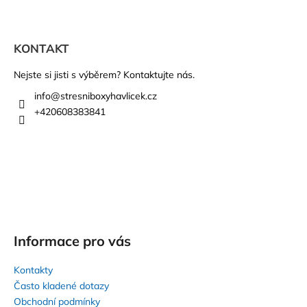
Z
á
KONTAKT
p
a
Nejste si jisti s výběrem? Kontaktujte nás.
t
info
@
stresniboxyhavlicek.cz
í
+420608383841
Informace pro vás
Kontakty
Často kladené dotazy
Obchodní podmínky