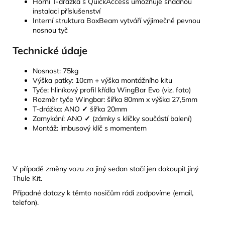
Horní T-drážka s QuickAccess umožňuje snadnou
instalaci příslušenství
Interní struktura BoxBeam vytváří výjimečně pevnou
nosnou tyč
Technické údaje
Nosnost: 75kg
Výška patky: 10cm + výška montážního kitu
Tyče: hliníkový profil křídla WingBar Evo (viz. foto)
Rozměr tyče Wingbar: šířka 80mm x výška 27,5mm
T-drážka:
ANO
✓
šířka 20mm
Zamykání:
ANO
✓
(zámky s klíčky součástí balení)
Montáž: imbusový klíč s momentem
V případě změny vozu za jiný sedan stačí jen dokoupit jiný
Thule Kit.
Případné dotazy k těmto nosičům rádi zodpovíme (email,
telefon).