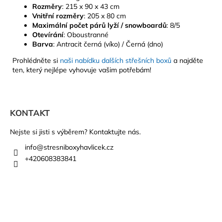
Rozměry
: 215 x 90 x 43 cm
Vnitřní rozměry
: 205 x 80 cm
Maximální počet párů lyží / snowboardů
: 8/5
Otevírání
: Oboustranné
Barva
: Antracit černá (víko) / Černá (dno)
Prohlédněte si
naši nabídku dalších střešních boxů
a najděte
ten, který nejlépe vyhovuje vašim potřebám!
Z
á
KONTAKT
p
a
Nejste si jisti s výběrem? Kontaktujte nás.
t
info
@
stresniboxyhavlicek.cz
í
+420608383841