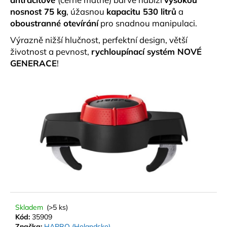
č
nosnost 75 kg
, úžasnou
kapacitu 530 litrů
a
u
oboustranné otevírání
pro snadnou manipulaci.
j
e
Výrazně nižší hlučnost, perfektní design, větší
m
životnost a pevnost,
rychloupínací systém NOVÉ
e
GENERACE
!
STŘEŠNÍ
BOX
HAPRO
TRAXER
8.6
ANTRACIT
14
990
Kč
Skladem
(>5 ks)
Kód:
35909
Značka:
HAPRO (Holandsko)