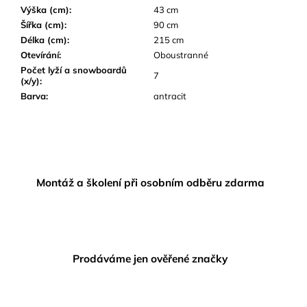
Výška (cm)
:
43 cm
Šířka (cm)
:
90 cm
Délka (cm)
:
215 cm
Otevírání
:
Oboustranné
Počet lyží a snowboardů
7
(x/y)
:
Barva
:
antracit
Montáž a školení při osobním odběru zdarma
Prodáváme jen ověřené značky