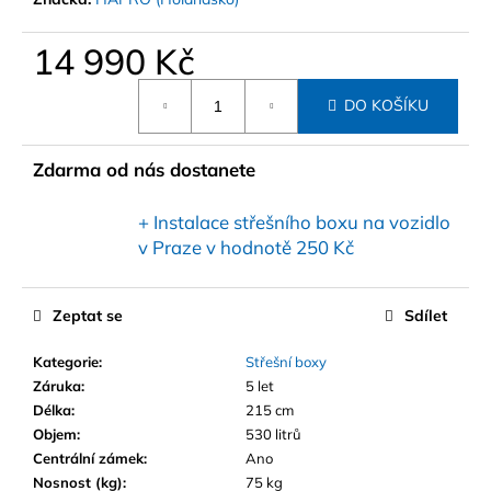
14 990 Kč
Měrná
DO KOŠÍKU
cena:
Zdarma od nás dostanete
+ Instalace střešního boxu na vozidlo
v Praze
v hodnotě 250 Kč
Zeptat se
Sdílet
Kategorie
:
Střešní boxy
Záruka
:
5 let
Délka
:
215 cm
Objem
:
530 litrů
Centrální zámek
:
Ano
Nosnost (kg)
:
75 kg