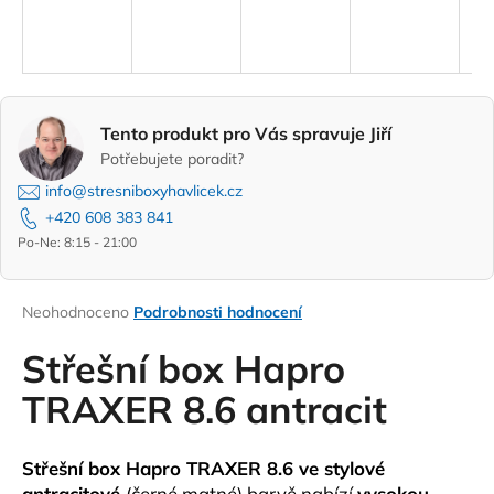
A
a
R
j
í
M
t
Tento produkt pro Vás spravuje Jiří
A
?
Potřebujete poradit?
info@stresniboxyhavlicek.cz
+420 608 383 841
Po-Ne: 8:15 - 21:00
HLEDAT
Průměrné
Neohodnoceno
Podrobnosti hodnocení
hodnocení
D
produktu
Střešní box Hapro
o
je
0,0
TRAXER 8.6 antracit
p
z
o
5
r
hvězdiček.
Střešní box Hapro TRAXER 8.6 ve
stylové
u
antracitové
(černé matné)
barvě nabízí
vysokou