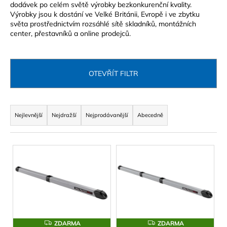
dodávek po celém světě výrobky bezkonkurenční kvality.
a
Výrobky jsou k dostání ve Velké Británii, Evropě i ve zbytku
j
světa prostřednictvím rozsáhlé sítě skladníků, montážních
center, přestavníků a online prodejců.
í
t
?
OTEVŘÍT FILTR
Ř
a
Nejlevnější
Nejdražší
Nejprodávanější
Abecedně
HLEDAT
z
e
V
n
ý
D
í
o
p
p
p
i
r
o
s
r
o
p
u
d
Z
Z
ZDARMA
ZDARMA