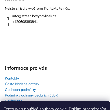
d
p
a
a
Nejste si jisti s výběrem? Kontaktujte nás.
c
t
info
@
stresniboxyhavlicek.cz
í
í
+420608383841
p
r
v
k
y
v
ý
p
i
Informace pro vás
s
u
Kontakty
Často kladené dotazy
Obchodní podmínky
Podmínky ochrany osobních údajů
Reklamace
Tento web používá soubory cookie. Dalším procházením