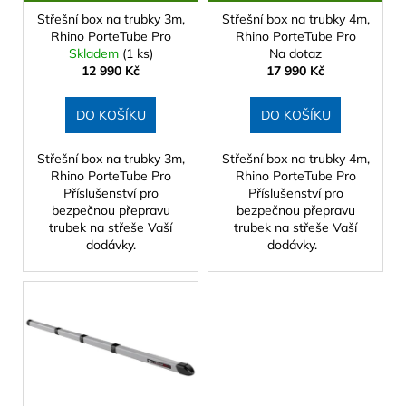
r
č
D
D
u
o
Střešní box na trubky 3m,
Střešní box na trubky 4m,
A
A
u
R
R
k
Rhino PorteTube Pro
Rhino PorteTube Pro
j
d
M
M
Skladem
(1 ks)
Na dotaz
t
A
A
e
u
12 990 Kč
17 990 Kč
m
ů
k
e
t
DO KOŠÍKU
DO KOŠÍKU
ů
STŘEŠNÍ
Střešní box na trubky 3m,
Střešní box na trubky 4m,
BOX
Rhino PorteTube Pro
Rhino PorteTube Pro
HAPRO
Příslušenství pro
Příslušenství pro
TRAXER
bezpečnou přepravu
bezpečnou přepravu
8.6
trubek na střeše Vaší
trubek na střeše Vaší
ANTRACIT
dodávky.
dodávky.
14
990
Kč