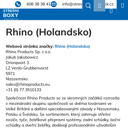
K
Přejít
608 38 38 41
info@stresniboxyhavlicek.cz
Hledat
Nákup
M
Přihlášení
na
o
obsah
Zpět
Zpět
košík
š
í
Rhino (Holandsko)
C
k
o
p
Webová stránka značky:
Rhino (Holandsko)
Rhino Products Sp. z o.o.
o
Jakub Jakubowicz
t
Orionpoort 3
ř
LZ Venlo-Grubbenvorst
5971
e
Nizozemsko
b
sales@rhinoproducts.eu
u
+31 (0) 77 3510133
j
Společnost Rhino Products se ze skromných začátků rozrostla
v mezinárodní skupinu společností se dvěma továrnami ve
e
Velké Británii a dalšími specializovanými závody v Nizozemsku,
t
Polsku a Švédsku. Se sortimentem, který zahrnuje střešní
e
nosiče, tyče, žebříkové přepravní systémy, zadní schůdky, boční
schůdky a dveřní žebříky, dodávají profesionálním uživatelům
n