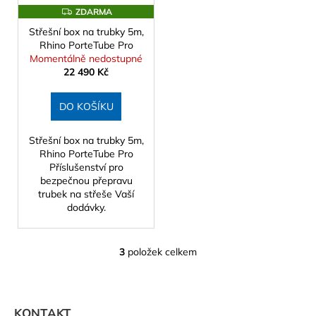
Z
ZDARMA
D
Střešní box na trubky 5m,
A
R
Rhino PorteTube Pro
M
Momentálně nedostupné
A
22 490 Kč
DO KOŠÍKU
Střešní box na trubky 5m,
Rhino PorteTube Pro
Příslušenství pro
bezpečnou přepravu
trubek na střeše Vaší
dodávky.
3
položek celkem
O
v
Z
l
á
á
KONTAKT