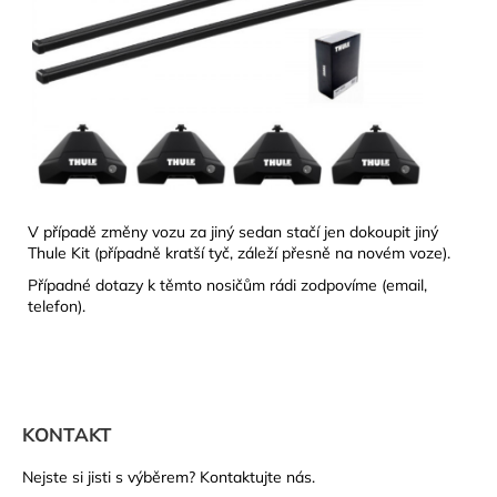
V případě změny vozu za jiný sedan stačí jen dokoupit jiný
Thule Kit (případně kratší tyč, záleží přesně na novém voze).
Případné dotazy k těmto nosičům rádi zodpovíme (email,
telefon).
Z
á
KONTAKT
p
a
Nejste si jisti s výběrem? Kontaktujte nás.