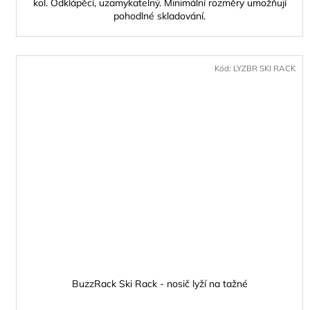
kol. Odklápěcí, uzamykatelný. Minimální rozměry umožňují
pohodlné skladování.
Kód:
LYZBR SKI RACK
BuzzRack Ski Rack - nosič lyží na tažné