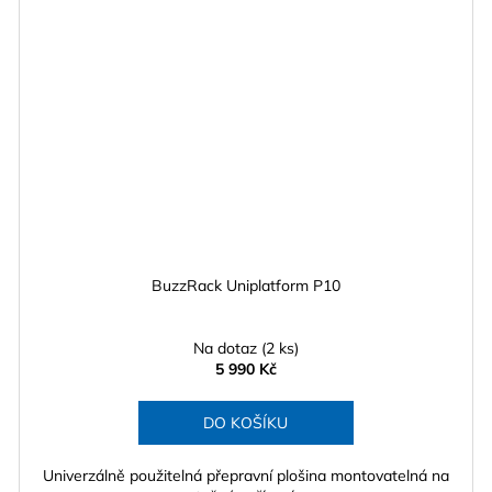
BuzzRack Uniplatform P10
Na dotaz
(2 ks)
5 990 Kč
DO KOŠÍKU
Univerzálně použitelná přepravní plošina montovatelná na