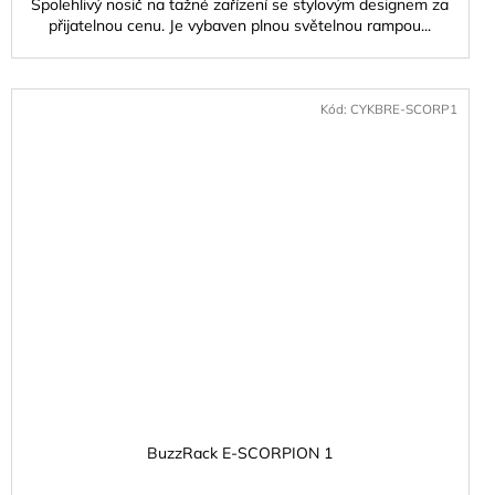
Spolehlivý nosič na tažné zařízení se stylovým designem za
přijatelnou cenu. Je vybaven plnou světelnou rampou...
Kód:
CYKBRE-SCORP1
BuzzRack E-SCORPION 1