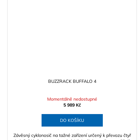
BUZZRACK BUFFALO 4
Momentálně nedostupné
5 989 Kč
DO KOŠÍKU
Závěsný cyklonosič na tažné zařízení určený k převozu čtyř