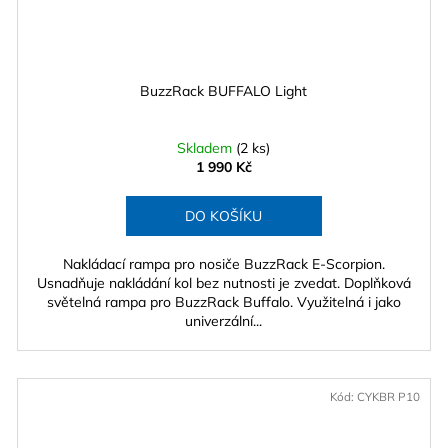
BuzzRack BUFFALO Light
Skladem
(2 ks)
1 990 Kč
DO KOŠÍKU
Nakládací rampa pro nosiče BuzzRack E-Scorpion.
Usnadňuje nakládání kol bez nutnosti je zvedat. Doplňková
světelná rampa pro BuzzRack Buffalo. Využitelná i jako
univerzální...
Kód:
CYKBR P10