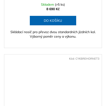
Skladem
(>5 ks)
8 690 Kč
DO KOŠÍKU
Skládací nosič pro převoz dvou standardních jízdních kol.
Výborný poměr ceny a výkonu.
Kód:
CYKBREHORNET3