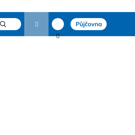
Přihlášení
Půjčovna
čky
Hledat
Nákupní
košík
Následující