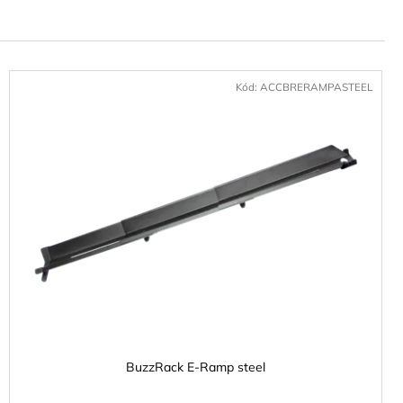
E ATERA SIGNO RTD
NTEGROVANÝMI
2 CM
Kód:
ACCBRERAMPASTEEL
BuzzRack E-Ramp steel