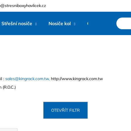
o@stresniboxyhavlicek.cz
Střešní nosiče
Nosiče kol
Ostatní
Zna
Co potřebujete najít?
HLEDAT
l :
sales@kingrack.com.tw,
http://www.kingrack.com.tw
Doporučujeme
 (R.O.C.)
OTEVŘÍT FILTR