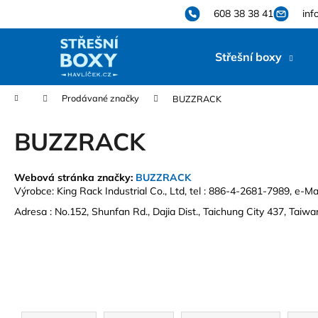
K
Přejít
608 38 38 41
inf
na
o
obsah
Zpět
Zpět
š
Střešní boxy
do
do
í
k
obchodu
obchodu
Domů
Prodávané značky
BUZZRACK
BUZZRACK
Webová stránka značky:
BUZZRACK
Výrobce: King Rack Industrial Co., Ltd, tel : 886-4-2681-7989, e-Mai
Adresa : No.152, Shunfan Rd., Dajia Dist., Taichung City 437, Taiwan
Ř