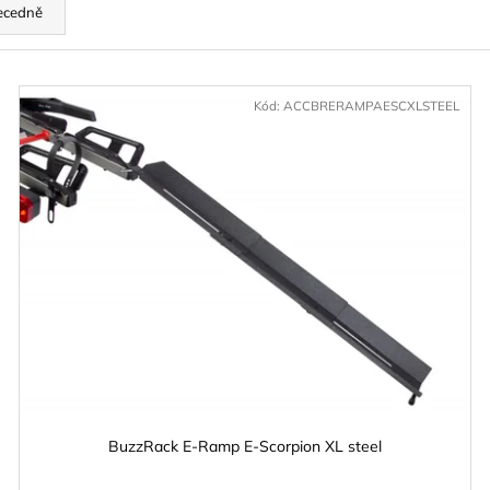
BOX THULE ARCOS NA TAŽNÉ L VČ.
STŘEŠNÍ NOSIČ
ecedně
PLATFORMY
PRO AUTA S I
PODÉLNÍKY 12
33 389 Kč
4 290 Kč
Kód:
ACCBRERAMPAESCXLSTEEL
BuzzRack E-Ramp E-Scorpion XL steel