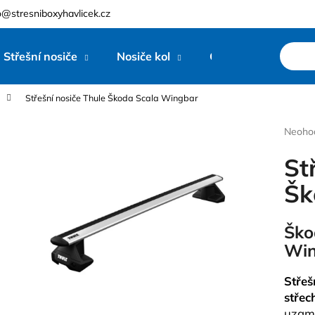
o@stresniboxyhavlicek.cz
Střešní nosiče
Nosiče kol
Ostatní
Zna
Co potřebujete najít?
Střešní nosiče Thule Škoda Scala Wingbar
Průmě
HLEDAT
Neoho
hodnoc
produk
St
je
0,0
Šk
Doporučujeme
z
5
hvězdi
Šk
Win
Střeš
střec
uzamy