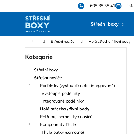
K
Přejít
608 38 38 41
inf
na
o
obsah
Zpět
Zpět
š
Střešní boxy
do
do
í
k
obchodu
obchodu
Domů
Střešní nosiče
Holá střecha / fixní body
P
Kategorie
Přeskočit
o
kategorie
s
Střešní boxy
t
Střešní nosiče
r
Podélníky (vystouplé nebo integrované)
a
Vystouplé podélníky
n
Integrované podélníky
n
Holá střecha / fixní body
í
Potřebuji poradit typ nosičů
p
Komponenty Thule
a
Thule patky (samotné)