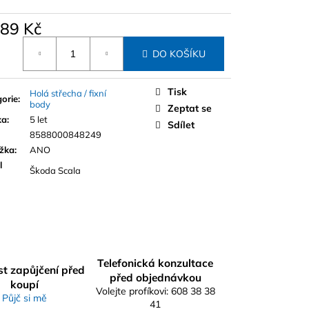
489 Kč
á
DO KOŠÍKU
Tisk
Holá střecha / fixní
orie
:
body
Zeptat se
ka
:
5 let
Sdílet
8588000848249
ážka
:
ANO
l
Škoda Scala
Telefonická konzultace
t zapůjčení před
před objednávkou
koupí
Volejte profíkovi: 608 38 38
Půjč si mě
41