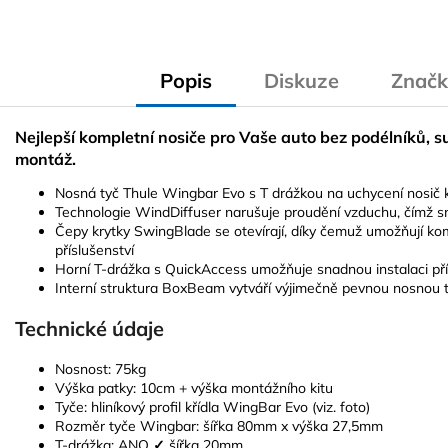
Popis
Diskuze
Značk
Nejlepší kompletní nosiče pro Vaše auto bez podélníků, s
montáž.
Nosná tyč Thule Wingbar Evo s T drážkou na uchycení nosič 
Technologie WindDiffuser narušuje proudění vzduchu, čímž sni
Čepy krytky SwingBlade se otevírají, díky čemuž umožňují ko
příslušenství
Horní T-drážka s QuickAccess umožňuje snadnou instalaci pří
Interní struktura BoxBeam vytváří výjimečně pevnou nosnou 
Technické údaje
Nosnost: 75kg
Výška patky: 10cm + výška montážního kitu
Tyče: hliníkový profil křídla WingBar Evo (viz. foto)
Rozměr tyče Wingbar: šířka 80mm x výška 27,5mm
T-drážka:
ANO
✓
šířka 20mm