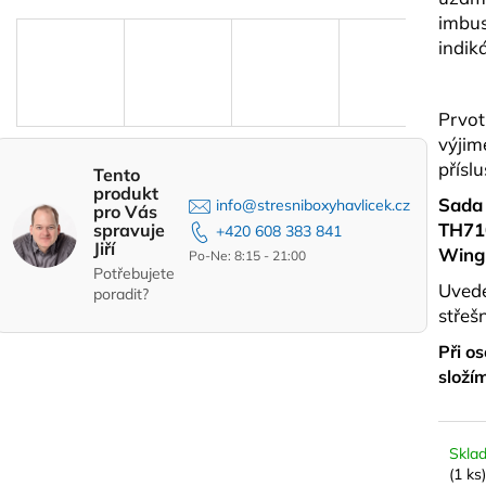
STŘEŠNÍ NOSIČE ATERA SIGNO RTD
STŘEŠNÍ BOX H
imbus
PRO AUTA S INTEGROVANÝMI
ANTRACIT
PODÉLNÍKY 122 CM
indik
14 990 Kč
4 290 Kč
Prvot
výjim
příslu
Tento
produkt
Sada 
info@stresniboxyhavlicek.cz
pro Vás
TH710
spravuje
+420 608 383 841
Jiří
Wing
Po-Ne: 8:15 - 21:00
Potřebujete
Uvede
poradit?
střeš
Při o
složí
Skla
(1 ks)