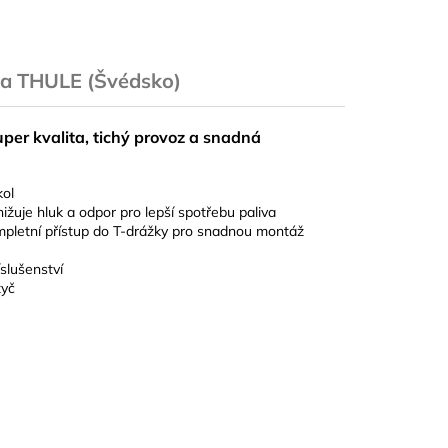
a
THULE (Švédsko)
uper kvalita, tichý provoz a snadná
kol
žuje hluk a odpor pro lepší spotřebu paliva
mpletní přístup do T-drážky pro snadnou montáž
slušenství
tyč