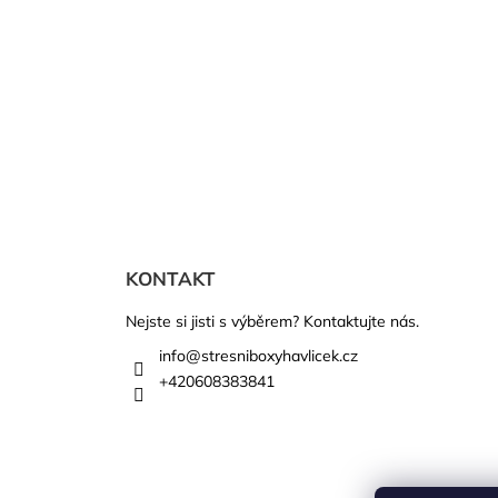
Z
á
KONTAKT
p
Nejste si jisti s výběrem? Kontaktujte nás.
a
info
@
stresniboxyhavlicek.cz
t
+420608383841
í