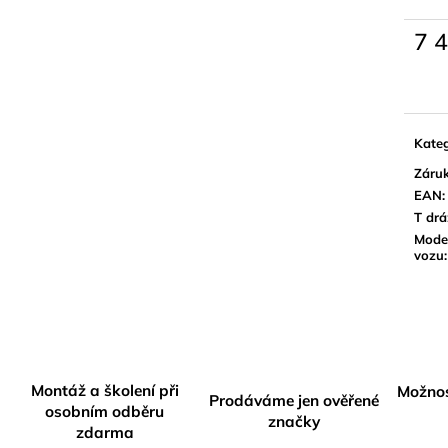
7 
Měrn
cena:
Kateg
Záru
EAN
:
T dr
Mode
vozu
:
Montáž a školení při
Možnos
Prodáváme jen ověřené
osobním odběru
značky
zdarma