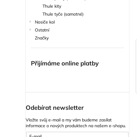
n
STŘEŠNÍ BOX NEUMANN ADVENTURE
Thule kity
225 - ANTRACIT
e
Thule tyče (samotné)
6 189 Kč
l
Nosiče kol
Ostatní
Značky
Přijímáme online platby
Odebírat newsletter
Vložte svůj e-mail a my vám budeme zasílat
informace o nových produktech na našem e-shopu.
E-mail