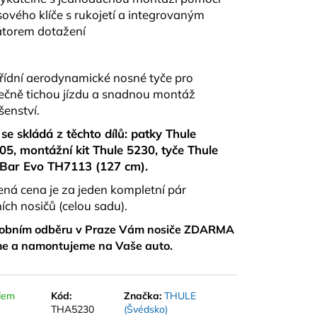
APRO TRAXER 8.6
ového klíče s rukojetí a integrovaným
átorem dotažení
řídní aerodynamické nosné tyče pro
ečně tichou jízdu a snadnou montáž
šenství.
se skládá z těchto dílů: patky Thule
5, montážní kit Thule 5230, tyče Thule
Bar Evo TH7113 (127 cm).
ná cena je za jeden kompletní pár
ních nosičů (celou sadu).
sobním odběru v Praze Vám nosiče ZDARMA
me a namontujeme na Vaše auto.
dem
Kód:
Značka:
THULE
THA5230
(Švédsko)