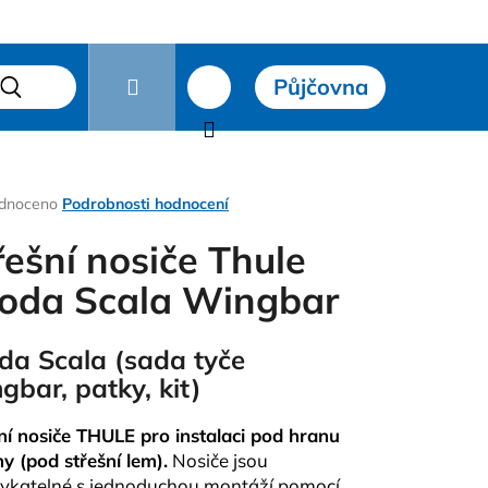
Přihlášení
Půjčovna
čky
Hledat
Nákupní
košík
rné
dnoceno
Podrobnosti hodnocení
ení
tu
řešní nosiče Thule
oda Scala Wingbar
ček.
oda
Scala
(sada tyče
gbar, patky, kit)
Následující
ní nosiče THULE pro instalaci pod hranu
hy (pod střešní lem).
Nosiče jsou
katelné s jednoduchou montáží pomocí