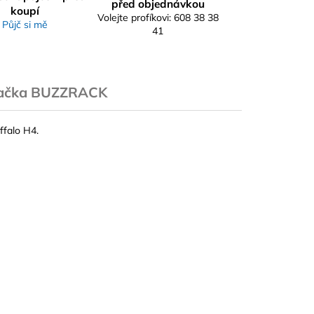
před objednávkou
koupí
Volejte profíkovi: 608 38 38
Půjč si mě
41
ačka
BUZZRACK
ffalo H4.