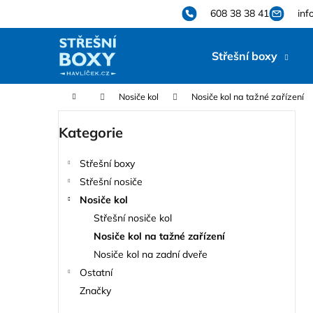
K
Přejít
608 38 38 41
inf
na
o
obsah
Zpět
Zpět
š
Střešní boxy
do
do
í
k
obchodu
obchodu
Domů
Nosiče kol
Nosiče kol na tažné zařízení
P
Kategorie
Přeskočit
o
kategorie
s
Střešní boxy
t
Střešní nosiče
r
Nosiče kol
a
Střešní nosiče kol
n
Nosiče kol na tažné zařízení
n
Nosiče kol na zadní dveře
í
Ostatní
p
Značky
a