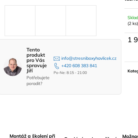
BOX THULE ARCOS NA TAŽNÉ L VČ.
STŘEŠNÍ NOSIČ
PLATFORMY
PRO AUTA S I
PODÉLNÍKY 12
33 389 Kč
Skla
4 290 Kč
(2 ks)
1 
Měrn
Tento
cena:
produkt
info@stresniboxyhavlicek.cz
pro Vás
spravuje
+420 608 383 841
Jiří
Kateg
Po-Ne: 8:15 - 21:00
Potřebujete
poradit?
Montáž a školení při
Možnos