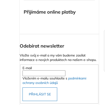
n
STŘEŠNÍ BOX HAPRO TRAXER 8.6
ANTRACIT
e
Přijímáme online platby
14 990 Kč
l
Odebírat newsletter
Vložte svůj e-mail a my vám budeme zasílat
informace o nových produktech na našem e-shopu.
E-mail
Vložením e-mailu souhlasíte s
podmínkami
ochrany osobních údajů
PŘIHLÁSIT SE