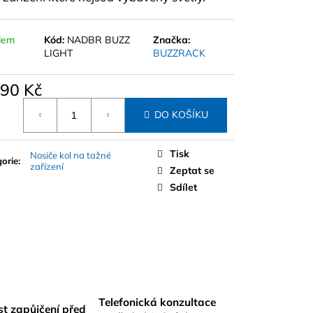
E ATERA SIGNO RTD
NTEGROVANÝMI
2 CM
dem
Kód:
NADBR BUZZ
Značka:
LIGHT
BUZZRACK
990 Kč
á
DO KOŠÍKU
Tisk
Nosiče kol na tažné
orie
:
zařízení
Zeptat se
Sdílet
Telefonická konzultace
t zapůjčení před