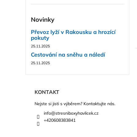
Novinky
Převoz lyží v Rakousku a hrozící
pokuty
25.11.2025
Cestování na sněhu a náledí
25.11.2025
Z
á
KONTAKT
p
Nejste si jisti s výběrem? Kontaktujte nás.
a
info
@
stresniboxyhavlicek.cz
t
+420608383841
í