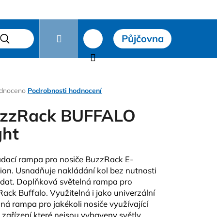
Přihlášení
Půjčovna
čky
Hledat
Nákupní
košík
rné
dnoceno
Podrobnosti hodnocení
ení
tu
zzRack BUFFALO
ght
ček.
dací rampa pro nosiče BuzzRack E-
ion. Usnadňuje nakládání kol bez nutnosti
edat. Doplňková světelná rampa pro
ack Buffalo. Využitelná i jako univerzální
Následující
lná rampa pro jakékoli nosiče využívající
 zařízení které nejsou vybaveny světly.