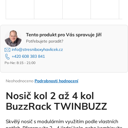
a
j
í
t
Tento produkt pro Vás spravuje Jiří
?
Potřebujete poradit?
info@stresniboxyhavlicek.cz
+420 608 383 841
Po-Ne: 8:15 - 21:00
HLEDAT
Průměrné
Neohodnoceno
Podrobnosti hodnocení
hodnocení
D
produktu
Nosič kol 2 až 4 kol
o
je
0,0
BuzzRack TWINBUZZ
p
z
o
5
r
hvězdiček.
Skvělý nosič s modulárním využitím podle vlastních
u
potřeb. Přepravujte 2 - 4 jízdní kola, nebo kombinujte