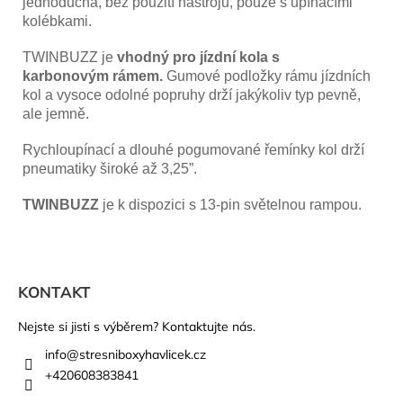
jednoduchá, bez použití nástrojů, pouze s upínacími
kolébkami.
TWINBUZZ je
vhodný pro jízdní kola s
karbonovým rámem.
Gumové podložky rámu jízdních
kol a vysoce odolné popruhy drží jakýkoliv typ pevně,
ale jemně.
Rychloupínací a dlouhé pogumované řemínky kol drží
pneumatiky široké až 3,25”.
TWINBUZZ
je k dispozici s 13-pin světelnou rampou.
Z
á
KONTAKT
p
a
Nejste si jisti s výběrem? Kontaktujte nás.
t
info
@
stresniboxyhavlicek.cz
í
+420608383841