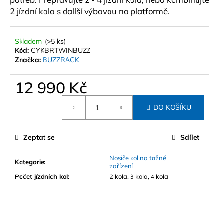
č
2 jízdní kola s dallší výbavou na platformě.
u
j
e
Skladem
(>5 ks)
m
Kód:
CYKBRTWINBUZZ
e
Značka:
BUZZRACK
12 990 Kč
STŘEŠNÍ
BOX
Měrná
HAPRO
DO KOŠÍKU
cena:
TRIVOR
640
ANTRACIT
ČERNÝ
Zeptat se
Sdílet
19
490
Nosiče kol na tažné
Kategorie
:
Kč
zařízení
Počet jízdních kol
:
2 kola, 3 kola, 4 kola