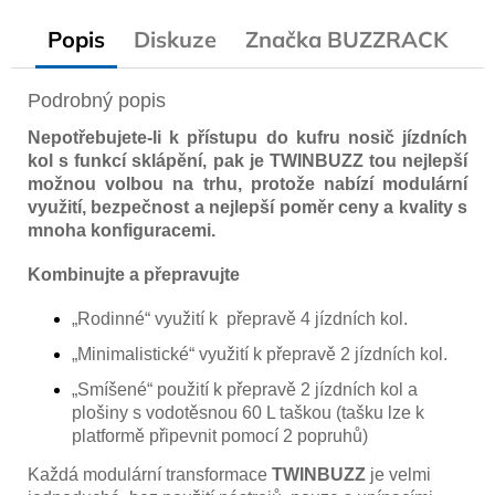
Popis
Diskuze
Značka
BUZZRACK
Podrobný popis
Nepotřebujete-li k přístupu do kufru nosič jízdních
kol s funkcí sklápění, pak je TWINBUZZ tou nejlepší
možnou volbou na trhu, protože nabízí modulární
využití, bezpečnost a nejlepší poměr ceny a kvality s
mnoha konfiguracemi.
Kombinujte a přepravujte
„Rodinné“ využití k přepravě 4 jízdních kol.
„Minimalistické“ využití k přepravě 2 jízdních kol.
„Smíšené“ použití k přepravě 2 jízdních kol a
plošiny s vodotěsnou 60 L taškou (tašku lze k
platformě připevnit pomocí 2 popruhů)
Každá modulární transformace
TWINBUZZ
je velmi