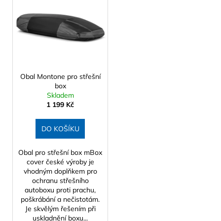
ý
í
a
p
p
j
i
r
í
s
o
t
p
d
?
r
u
o
Obal Montone pro střešní
k
box
d
Skladem
t
u
1 199 Kč
ů
HLEDAT
k
t
DO KOŠÍKU
ů
Obal pro střešní box mBox
D
cover české výroby je
o
vhodným doplňkem pro
p
ochranu střešního
o
autoboxu proti prachu,
poškrábání a nečistotám.
r
Je skvělým řešením při
u
uskladnění boxu...