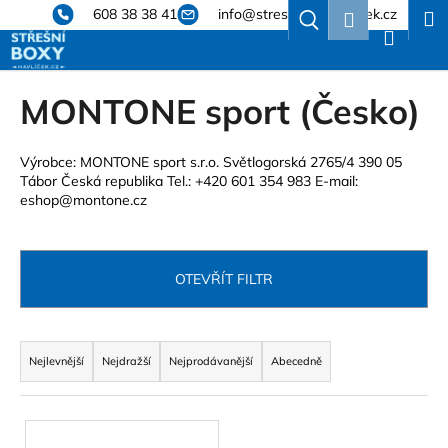
K
Přejít
608 38 38 41
info@stresniboxyhavlicek.cz
Hledat
Nákup
M
Přihlášení
na
o
obsah
Zpět
Zpět
košík
š
í
MONTONE sport (Česko)
C
k
o
p
Výrobce: MONTONE sport s.r.o. Světlogorská 2765/4 390 05
Tábor Česká republika Tel.: +420 601 354 983 E-mail:
o
eshop@montone.cz
t
ř
e
OTEVŘÍT FILTR
b
u
Ř
j
a
Nejlevnější
Nejdražší
Nejprodávanější
Abecedně
e
z
t
e
e
V
n
n