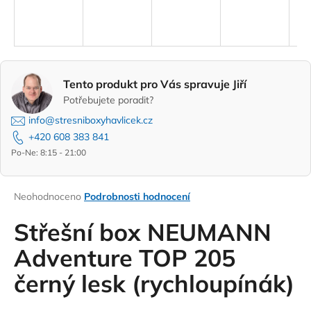
A
a
R
j
í
M
t
Tento produkt pro Vás spravuje Jiří
A
?
Potřebujete poradit?
info@stresniboxyhavlicek.cz
+420 608 383 841
Po-Ne: 8:15 - 21:00
HLEDAT
Průměrné
Neohodnoceno
Podrobnosti hodnocení
hodnocení
D
produktu
Střešní box NEUMANN
o
je
0,0
Adventure TOP 205
p
z
o
černý lesk (rychloupínák)
5
r
hvězdiček.
u