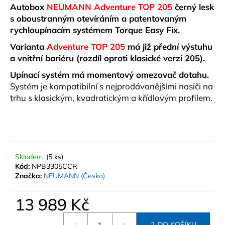
č
Autobox
NEUMANN Adventure TOP 205
černý lesk
u
s oboustranným otevíráním a patentovaným
j
rychloupínacím systémem Torque Easy Fix.
e
m
Varianta
Adventure TOP 205
má již přední výstuhu
e
a vnitřní bariéru (rozdíl oproti klasické verzi 205).
Upínací systém má momentový omezovač dotahu.
Systém je kompatibilní s nejprodávanějšími nosiči na
STŘEŠNÍ
BOX
trhu s klasickým, kvadratickým a křídlovým profilem.
NORTHLINE
ECOSPACE
XL
HX
ČERNÝ
MATNÝ
Skladem
(5 ks)
8
Kód:
NPB3305CCR
589
Značka:
NEUMANN (Česko)
Kč
13 989 Kč
Měrná
DO KOŠÍKU