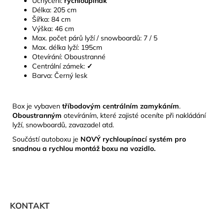
Uchycení:
rychloupínák
Délka: 205 cm
Šířka: 84 cm
Výška: 46 cm
Max. počet párů lyží / snowboardů: 7 / 5
Max. délka lyží: 195cm
Otevírání: Oboustranné
Centrální zámek:
✓
Barva: Černý lesk
Box je vybaven
tříbodovým centrálním zamykáním
.
Oboustranným
otevíráním, které zajisté oceníte při nakládání
lyží, snowboardů, zavazadel atd.
Součástí autoboxu je
NOVÝ rychloupínací systém pro
snadnou a rychlou montáž boxu na vozidlo.
Z
á
KONTAKT
p