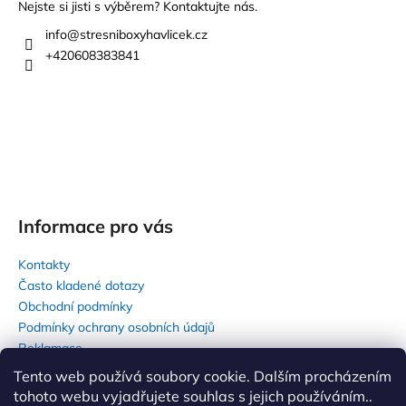
a
Nejste si jisti s výběrem? Kontaktujte nás.
t
info
@
stresniboxyhavlicek.cz
í
+420608383841
Informace pro vás
Kontakty
Často kladené dotazy
Obchodní podmínky
Podmínky ochrany osobních údajů
Reklamace
Tento web používá soubory cookie. Dalším procházením
tohoto webu vyjadřujete souhlas s jejich používáním..