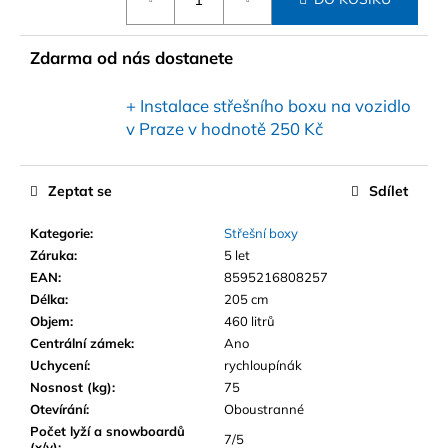
cena:
Zdarma od nás dostanete
+ Instalace střešního boxu na vozidlo
v Praze
v hodnotě 250 Kč
Zeptat se
Sdílet
Kategorie
:
Střešní boxy
Záruka
:
5 let
EAN
:
8595216808257
Délka
:
205 cm
Objem
:
460 litrů
Centrální zámek
:
Ano
Uchycení
:
rychloupínák
Nosnost (kg)
:
75
Otevírání
:
Oboustranné
Počet lyží a snowboardů
7/5
(x/y)
: