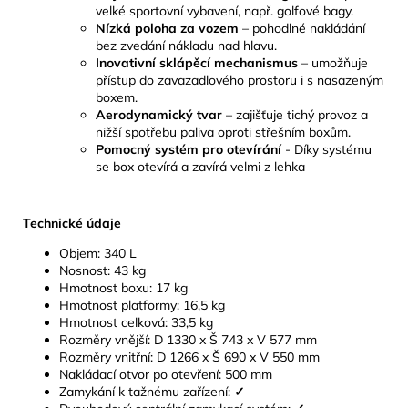
velké sportovní vybavení, např. golfové bagy.
Nízká poloha za vozem
– pohodlné nakládání
bez zvedání nákladu nad hlavu.
Inovativní sklápěcí mechanismus
– umožňuje
přístup do zavazadlového prostoru i s nasazeným
boxem.
Aerodynamický tvar
– zajišťuje tichý provoz a
nižší spotřebu paliva oproti střešním boxům.
Pomocný systém pro otevírání
- Díky systému
se box otevírá a zavírá velmi z lehka
Technické údaje
Objem: 340 L
Nosnost: 43 kg
Hmotnost boxu: 17 kg
Hmotnost platformy: 16,5 kg
Hmotnost celková: 33,5 kg
Rozměry vnější: D 1330 x Š 743 x V 577 mm
Rozměry vnitřní: D 1266 x Š 690 x V 550 mm
Nakládací otvor po otevření: 500 mm
Zamykání k tažnému zařízení:
✓