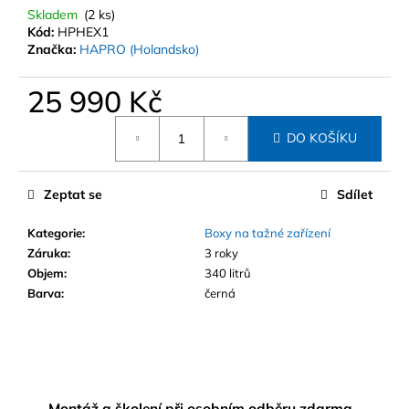
Skladem
(2 ks)
Kód:
HPHEX1
Značka:
HAPRO (Holandsko)
25 990 Kč
Měrná
DO KOŠÍKU
cena:
Zeptat se
Sdílet
Kategorie
:
Boxy na tažné zařízení
Záruka
:
3 roky
Objem
:
340 litrů
Barva
:
černá
Montáž a školení při osobním odběru zdarma