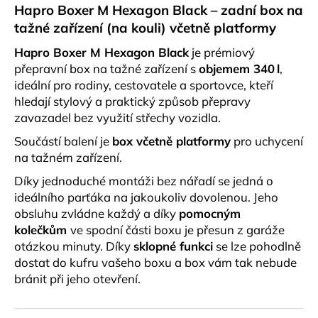
č
Hapro Boxer M Hexagon Black – zadní box na
u
tažné zařízení (na kouli) včetně platformy
j
e
Hapro Boxer M Hexagon Black
je prémiový
m
přepravní box na tažné zařízení s
objemem 340 l
,
e
ideální pro rodiny,
cestovatele a sportovce, kteří
hledají stylový a praktický způsob přepravy
zavazadel bez využití střechy vozidla.
STŘEŠNÍ
NOSIČE
Součástí balení je
box včetně platformy
pro uchycení
ATERA
na tažném zařízení.
SIGNO
RTD
Díky jednoduché montáži bez nářadí se jedná o
PRO
AUTA
ideálního parťáka na jakoukoliv dovolenou. Jeho
S
obsluhu zvládne každý a díky
pomocným
INTEGROVANÝMI
kolečkům
ve spodní části boxu je přesun z garáže
PODÉLNÍKY
122
otázkou minuty. Díky
sklopné funkci
se lze pohodlně
CM
dostat do kufru vašeho boxu a box vám tak nebude
4
bránit při jeho otevření.
290
Kč