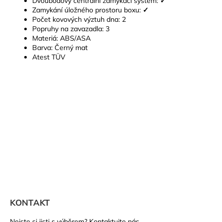
Dvoubodový centrální zamykací systém:
✓
Zamykání úložného prostoru boxu:
✓
Počet kovových výztuh dna: 2
Popruhy na zavazadla: 3
Materiá: ABS/ASA
Barva: Černý mat
Atest TÜV
Z
á
KONTAKT
p
Nejste si jisti s výběrem? Kontaktujte nás.