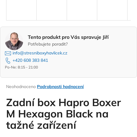
A
a
R
j
í
M
t
Tento produkt pro Vás spravuje Jiří
A
?
Potřebujete poradit?
info@stresniboxyhavlicek.cz
+420 608 383 841
Po-Ne: 8:15 - 21:00
HLEDAT
Průměrné
Neohodnoceno
Podrobnosti hodnocení
hodnocení
D
produktu
Zadní box Hapro Boxer
o
je
0,0
M Hexagon Black na
p
z
o
tažné zařízení
5
r
hvězdiček.
u