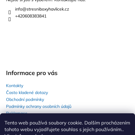
a
t
info
@
stresniboxyhavlicek.cz
í
+420608383841
Informace pro vás
Kontakty
Často kladené dotazy
Obchodní podmínky
Podmínky ochrany osobních údajů
Reklamace
Tento web používá soubory cookie. Dalším procházením
tohoto webu vyjadřujete souhlas s jejich používáním..