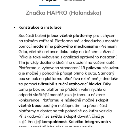
Značka
HAPRO (Holandsko)
Konstrukce a instalace
Součástí balení je
box včetně platformy
pro uchycení
na tažném zařízení. Platforma má jednoduchou montáž
pomocí
moderního pákového mechanismu
(Premium
Grip), včetně aretance tlaku páky na tažném zařízení.
Páka je také vybavena signalizací správného nasazení.
Tím je vždy docíleno ideálního utažení na vašem autě.
Platforma je vybavena standardní
13 pólovou
zásuvkou
a je možné ji pohodlně připojit přímo k autu. Samotný
box se pak na platformu přidělává extrémně jednoduše
za pomocí
t-šroubů s ruční utahovací hlavicí
. Díky
tomu je box na platformě přidělán velmi rychle a
odpadá složitější montáž jako je tomu u některé
konkurence. Platformu je následně možné
sklopit
včetně boxu
pouhým našlápnutím na přední část
platformy a dostat se tak pohodlně do kufru vozidla.
Při skladování lze
světla sklopit
dovnitř, čímž je
zajištěna její
kompaktnost
.
Kolečka integrovaná
v
boxu usnadňují jeho přesun mimo vozidlo.