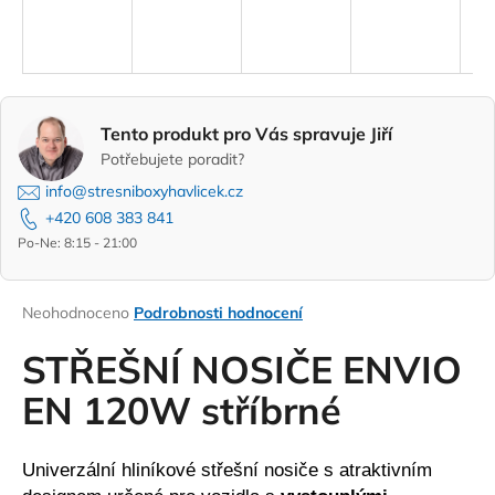
A
a
R
j
í
M
t
Tento produkt pro Vás spravuje Jiří
A
?
Potřebujete poradit?
info@stresniboxyhavlicek.cz
+420 608 383 841
Po-Ne: 8:15 - 21:00
HLEDAT
Průměrné
Neohodnoceno
Podrobnosti hodnocení
hodnocení
D
produktu
STŘEŠNÍ NOSIČE ENVIO
o
je
0,0
EN 120W stříbrné
p
z
o
5
r
hvězdiček.
Univerzální hliníkové střešní nosiče s atraktivním
u