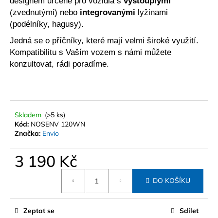
č
designem určené pro vozidla s
vystouplými
u
(zvednutými) nebo
integrovanými
lyžinami
j
(podélníky, hagusy).
e
Jedná se o příčníky, které mají velmi široké využití.
m
Kompatibilitu s Vaším vozem s námi můžete
e
konzultovat, rádi poradíme.
BOX
THULE
ARCOS
NA
Skladem
(>5 ks)
TAŽNÉ
Kód:
NOSENV 120WN
L
VČ.
Značka:
Envio
PLATFORMY
33
3 190 Kč
389
Kč
Měrná
DO KOŠÍKU
cena:
Zeptat se
Sdílet