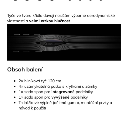
Tyče ve tvaru křídla dávají nosičům výborné aerodynamické
vlastnosti a
velmi nízkou
hlučnost.
Obsah balení
2× hliníková tyč 120 cm
4× uzamykatelná patka s krytkami a zámky
1× sada spon pro
integrované
podélníky
1× sada spon pro
vyvýšené
podélníky
T-drážkové výplně (dělená guma), montážní prvky a
návod k použití
Z