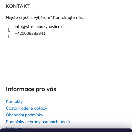
á
KONTAKT
p
a
Nejste si jisti s výběrem? Kontaktujte nás.
t
info
@
stresniboxyhavlicek.cz
í
+420608383841
Informace pro vás
Kontakty
Často kladené dotazy
Obchodní podmínky
Podmínky ochrany osobních údajů
Reklamace