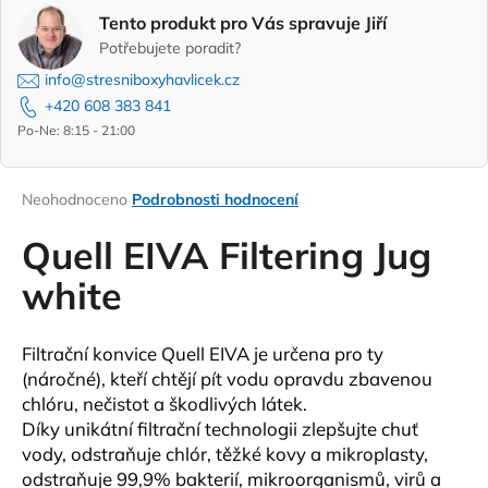
a
Tento produkt pro Vás spravuje Jiří
Potřebujete poradit?
j
í
info@stresniboxyhavlicek.cz
+420 608 383 841
t
Po-Ne: 8:15 - 21:00
?
Průměrné
Neohodnoceno
Podrobnosti hodnocení
hodnocení
produktu
Quell EIVA Filtering Jug
HLEDAT
je
0,0
white
z
5
hvězdiček.
D
Filtrační konvice Quell EIVA je určena pro ty
o
(náročné), kteří chtějí pít vodu opravdu zbavenou
p
chlóru, nečistot a škodlivých látek.
o
Díky unikátní filtrační technologii zlepšujte chuť
r
vody, odstraňuje chlór, těžké kovy a mikroplasty,
u
odstraňuje 99,9% bakterií, mikroorganismů, virů a