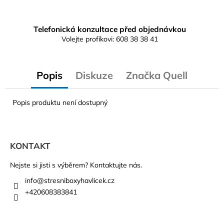
Telefonická konzultace před objednávkou
Volejte profíkovi: 608 38 38 41
Popis
Diskuze
Značka
Quell
Popis produktu není dostupný
Z
á
KONTAKT
p
a
Nejste si jisti s výběrem? Kontaktujte nás.
t
info
@
stresniboxyhavlicek.cz
í
+420608383841