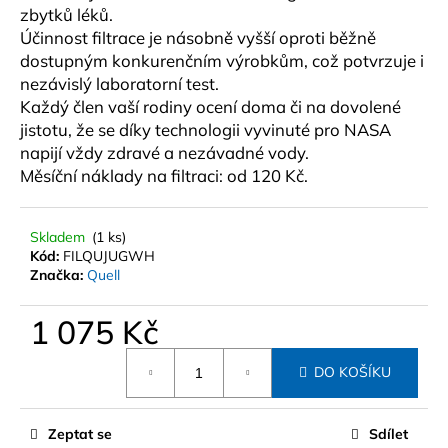
č
zbytků léků.
u
Účinnost filtrace je násobně vyšší oproti běžně
j
dostupným konkurenčním výrobkům, což potvrzuje i
e
nezávislý laboratorní test.
m
Každý člen vaší rodiny ocení doma či na dovolené
e
jistotu, že se díky technologii vyvinuté pro NASA
napijí vždy zdravé a nezávadné vody.
STŘEŠNÍ
Měsíční náklady na filtraci: od 120 Kč.
BOX
HAPRO
EXPLORER
Skladem
(1 ks)
500
Kód:
FILQUJUGWH
ANTHRACITE
Značka:
Quell
13
790
Kč
1 075 Kč
Měrná
DO KOŠÍKU
cena:
Zeptat se
Sdílet