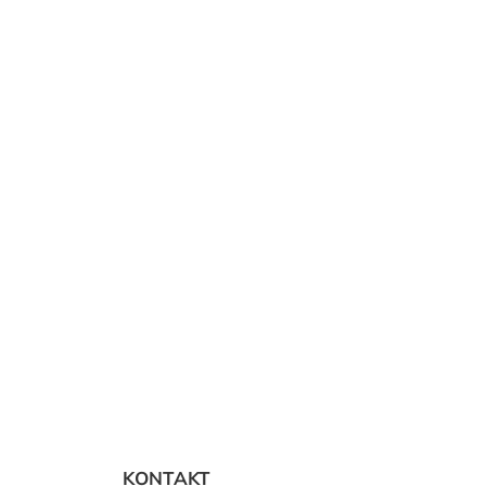
Z
á
KONTAKT