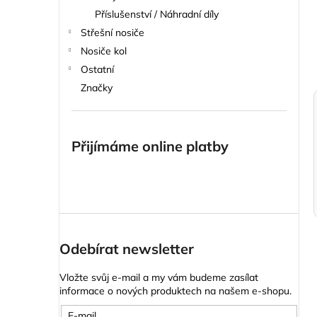
n
STŘEŠNÍ BOX NEUMANN ADVENTURE
Příslušenství / Náhradní díly
190 ANTRACIT ECONOMY
e
Střešní nosiče
6 989 Kč
l
Nosiče kol
Ostatní
Značky
Přijímáme online platby
Odebírat newsletter
Vložte svůj e-mail a my vám budeme zasílat
informace o nových produktech na našem e-shopu.
E-mail