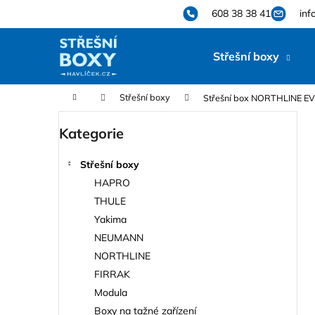
K
Přejít
608 38 38 41
inf
na
o
obsah
Zpět
Zpět
š
Střešní boxy
do
do
í
k
obchodu
obchodu
Domů
Střešní boxy
Střešní box NORTHLINE EVO
P
Kategorie
Přeskočit
o
kategorie
s
Střešní boxy
t
HAPRO
r
THULE
a
Yakima
n
NEUMANN
n
NORTHLINE
í
FIRRAK
p
Modula
a
Boxy na tažné zařízení