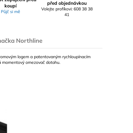
před objednávkou
koupí
Volejte profíkovi: 608 38 38
Půjč si mě
41
načka
Northline
chromovým logem a patentovaným rychloupínacím
má momentový omezovač dotahu.