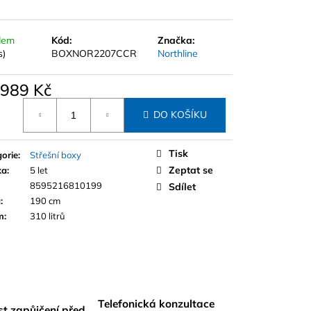
OS NA TAŽNÉ L VČ.
dem
Kód:
Značka:
s)
BOXNOR2207CCR
Northline
 989 Kč
á
DO KOŠÍKU
Tisk
orie
:
Střešní boxy
Zeptat se
ka
:
5 let
8595216810199
Sdílet
a
:
190 cm
m
:
310 litrů
Telefonická konzultace
t zapůjčení před