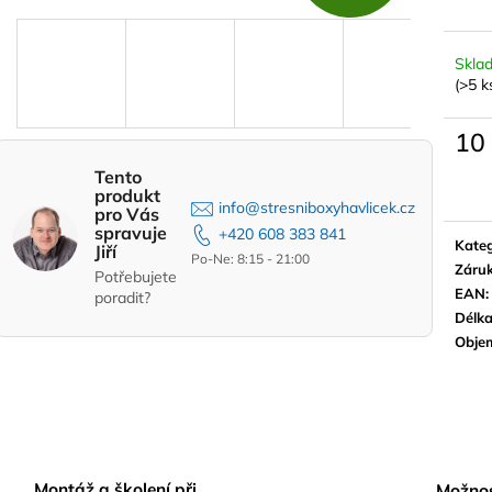
D
STŘEŠNÍ BOX HAPRO TRAXER 8.6
BOX THULE ARC
ANTRACIT
PLATFORMY
14 990 Kč
33 389 Kč
Skla
A
(>5 k
10
R
Měrn
Tento
cena:
produkt
info@stresniboxyhavlicek.cz
pro Vás
M
spravuje
+420 608 383 841
Kateg
Jiří
Po-Ne: 8:15 - 21:00
Záru
Potřebujete
EAN
:
poradit?
A
Délk
Obje
Montáž a školení při
Možnos