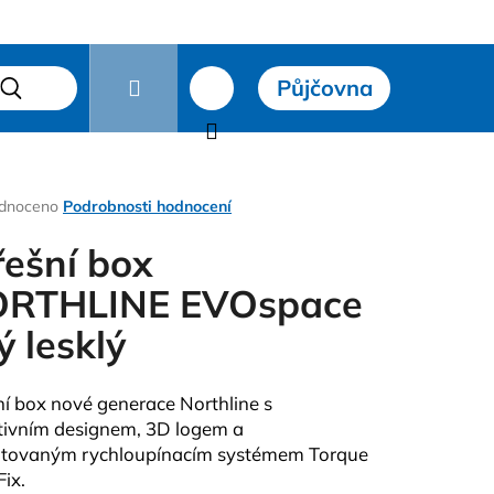
Přihlášení
Půjčovna
čky
Hledat
Nákupní
košík
rné
dnoceno
Podrobnosti hodnocení
ení
tu
řešní box
RTHLINE EVOspace
ý lesklý
ček.
ní box nové generace Northline s
tivním designem, 3D logem a
Následující
tovaným rychloupínacím systémem Torque
Fix.