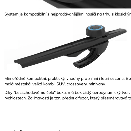
Systém je kompatibilní s nejprodávanějšími nosiči na trhu s klasický
Mimořádně kompaktní, praktický, vhodný pro zimní i letní sezónu. Bo
malá městská, velká kombi, SUV, crossovery, minivany.
Díky "bezschodovému čelu" boxu, má box čistý aerodynamický tvar. J
rychlostech. Zajímavostí je tzn. přední difuzor, který přesměrovává 