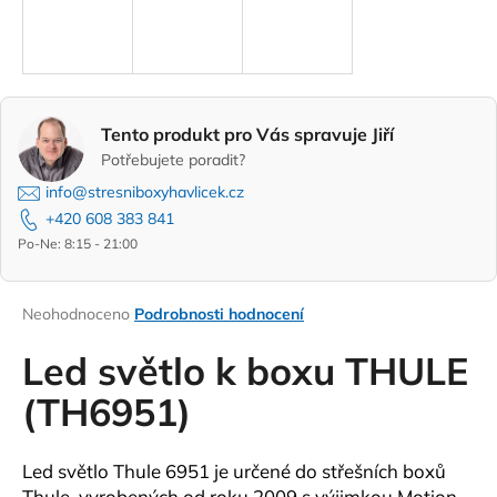
a
j
í
t
Tento produkt pro Vás spravuje Jiří
?
Potřebujete poradit?
info@stresniboxyhavlicek.cz
+420 608 383 841
Po-Ne: 8:15 - 21:00
HLEDAT
Průměrné
Neohodnoceno
Podrobnosti hodnocení
hodnocení
D
produktu
Led světlo k boxu THULE
o
je
0,0
(TH6951)
p
z
o
5
r
hvězdiček.
Led světlo Thule 6951 je určené do střešních boxů
u
Thule, vyrobených od roku 2009 s výjimkou Motion