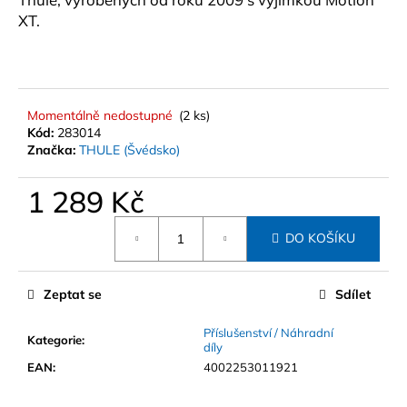
č
XT.
u
j
e
m
e
Momentálně nedostupné
(2 ks)
Kód:
283014
Značka:
THULE (Švédsko)
STŘEŠNÍ
BOX
HAPRO
1 289 Kč
TRAXER
8.6
Měrná
ANTRACIT
DO KOŠÍKU
cena:
14
990
Kč
Zeptat se
Sdílet
Příslušenství / Náhradní
Kategorie
:
díly
EAN
:
4002253011921