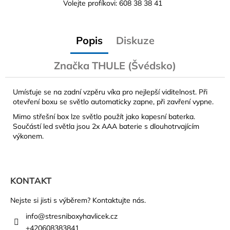
Volejte profíkovi: 608 38 38 41
Popis
Diskuze
Značka
THULE (Švédsko)
Umísťuje se na zadní vzpěru víka pro nejlepší viditelnost. Při
otevření boxu se světlo automaticky zapne, při zavření vypne.
Mimo střešní box lze světlo použít jako kapesní baterka.
Součástí led světla jsou 2x AAA baterie s dlouhotrvajícím
výkonem.
Z
á
KONTAKT
p
a
Nejste si jisti s výběrem? Kontaktujte nás.
t
info
@
stresniboxyhavlicek.cz
í
+420608383841